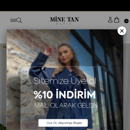
0
×
Anasayfa
ÜST GİYİM
TSHİRT
ÜCRETSİZ KARGO