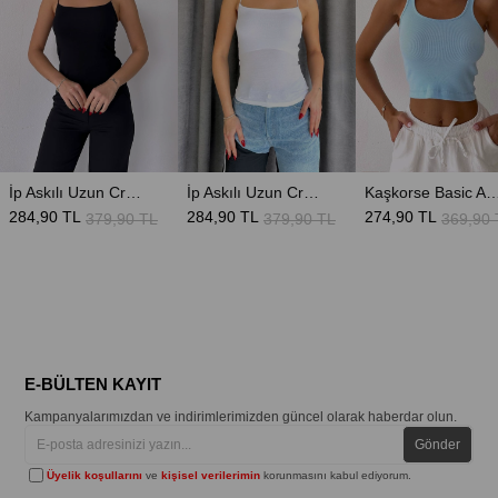
İp Askılı Uzun Crop - Siyah
İp Askılı Uzun Crop - Beyaz
Kaşkorse Basic Atlet 
284,90 TL
284,90 TL
274,90 TL
379,90 TL
379,90 TL
369,90 
E-BÜLTEN KAYIT
Kampanyalarımızdan ve indirimlerimizden güncel olarak haberdar olun.
Gönder
Üyelik koşullarını
ve
kişisel verilerimin
korunmasını kabul ediyorum.