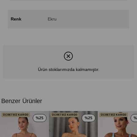
Renk
Ekru
Ürün stoklarımızda kalmamıştır.
Benzer Ürünler
ÜCRETSİZ KARGO
ÜCRETSİZ KARGO
ÜCRETSİZ KARGO
%25
%25
%