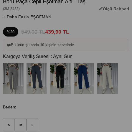
Boru Paça Cepli Eşofman Altı - Taş
Ölçü Rehberi
(3M-3438)
+ Daha Fazla EŞOFMAN
549,90 TL
439,90 TL
%20
❤️
Bu ürün şu anda
10
kişinin sepetinde.
Kargoya Veriliş Süresi
:
Aynı Gün
Tükendi
Beden
:
S
M
L