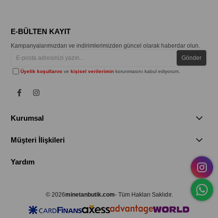
E-BÜLTEN KAYIT
Kampanyalarımızdan ve indirimlerimizden güncel olarak haberdar olun.
Gönder
Üyelik koşullarını
ve
kişisel verilerimin
korunmasını kabul ediyorum.
Kurumsal
Müşteri İlişkileri
Yardım
© 2026
minetanbutik.com
- Tüm Hakları Saklıdır.