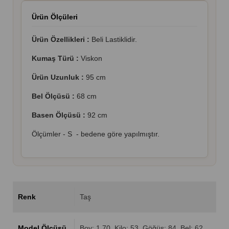
Ürün Ölçüleri
Ürün Özellikleri :
Beli Lastiklidir.
Kumaş Türü :
Viskon
Ürün Uzunluk :
95 cm
Bel Ölçüsü :
68 cm
Basen Ölçüsü :
92 cm
Ölçümler - S - bedene göre yapılmıştır.
Renk
Taş
Model Ölçüsü
Boy: 1.70, Kilo: 53, Göğüs: 84, Bel: 62,