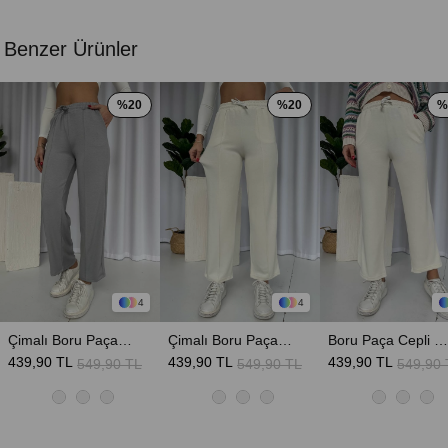
Benzer Ürünler
%20
%20
%
4
4
Çimalı Boru Paça Cepli Eşofman Altı - Gri
Çimalı Boru Paça Cepli Eşofman Altı - Ekru
Boru Paça Cepli Eşofman Altı - Ekru
439,90 TL
439,90 TL
439,90 TL
549,90 TL
549,90 TL
549,90 