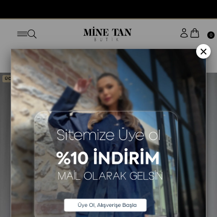
BUGÜN SİPARİŞ VER YARIN KAPINDA
0
×
Anasayfa
ALT GİYİM
EŞOFMAN
ÜCRETSİZ KARGO