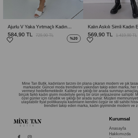
Ajurlu V Yaka Yırtmaçlı Kadın Triko Elbise - Gri
584,90 TL
569,90 TL
729,90 TL
1.419,90 TL
%20
Mine Tan Butik, kadınların tarzını ön plana çıkaran modern ve şık ta
markasıdır. Güncel moda trendlerini yakından takip eden marka, her 
vermeyi hedeflemektedir. Kaliteyi ve şıklığı bir arada sunmayı amaçlay
birçok farklı kadın giyim modeliyle geniş bir ürün yelpazesine sahiptir.
özel günler için rahatlık ve şıklığı bir arada sunar. Müşteri memnuniy
ulaşılabilir fiyat politikasıyla kadınların kendini özgür ve stil sahibi
trendleri takip eden marka, kadın giyiminde modern ve zar
Kurumsal
Anasayfa
Hakkımızda