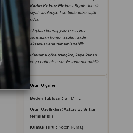
Kadın Kolsuz Elbise - Siyah
, klasik
siyah asaletiyle kombinlerinize eşlik
eder.
Akışkan kumaş yapısı vücudu
sarmadan konfor sağlar; sade
aksesuarlarla tamamlanabilir.
Mevsime göre trençkot, kaşe kaban
veya hafif bir hırka ile tamamlanabilir.
Ürün Ölçüleri
Beden Tablosu :
S - M - L
Ürün Özellikleri :Astarsız , Sırtan
fermuarlıdır
Kumaş Türü :
Koton Kumaş