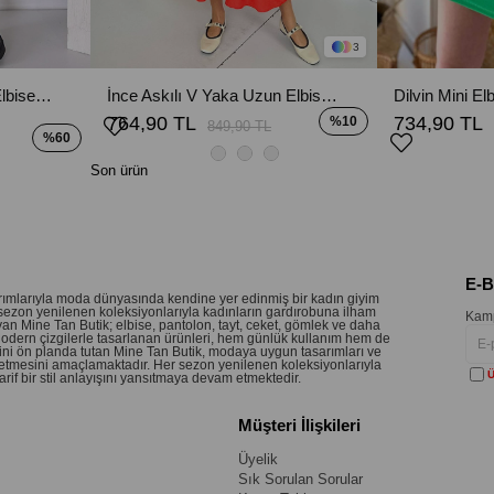
3
Kalın Askılı Simli Kadın Elbise - Gri
İnce Askılı V Yaka Uzun Elbise - Nar Çiçeği
Dilvin Mini Elb
764,90 TL
734,90 TL
%10
849,90 TL
%60
Son ürün
E-
sarımlarıyla moda dünyasında kendine yer edinmiş bir kadın giyim
sezon yenilenen koleksiyonlarıyla kadınların gardırobuna ilham
Kamp
an Mine Tan Butik; elbise, pantolon, tayt, ceket, gömlek ve daha
 Modern çizgilerle tasarlanan ürünleri, hem günlük kullanım hem de
etini ön planda tutan Mine Tan Butik, modaya uygun tasarımları ve
 hissetmesini amaçlamaktadır. Her sezon yenilenen koleksiyonlarıyla
Ü
if bir stil anlayışını yansıtmaya devam etmektedir.
Müşteri İlişkileri
Üyelik
Sık Sorulan Sorular