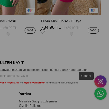
1
1
ise - Yeşil
Dilvin Mini Elbise - Fuşya
734,90 TL
1.469,90 TL
1.469,90 TL
%50
%50
BÜLTEN KAYIT
anyalarımızdan ve indirimlerimizden güncel olarak haberdar olun.
Gönder
yelik koşullarını
ve
kişisel verilerimin
korunmasını kabul ediyorum.
Yardım
Mesafeli Satış Sözleşmesi
Gizlilik Politikası