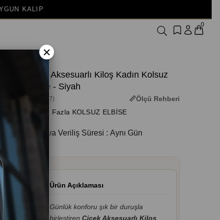
0
×
Çiçek Aksesuarlı Kiloş Kadın Kolsuz
Elbise - Siyah
Ölçü Rehberi
(3M-3517)
+ Daha Fazla KOLSUZ ELBİSE
Kargoya Veriliş Süresi
:
Aynı Gün
Ürün Açıklaması
Günlük konforu şık bir duruşla
birleştiren
Çiçek Aksesuarlı Kiloş