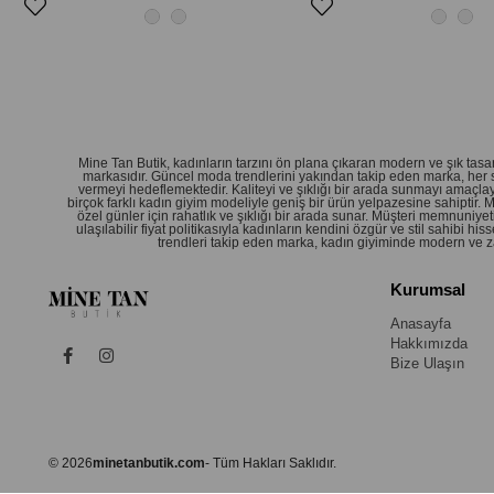
Mine Tan Butik, kadınların tarzını ön plana çıkaran modern ve şık ta
markasıdır. Güncel moda trendlerini yakından takip eden marka, her 
vermeyi hedeflemektedir. Kaliteyi ve şıklığı bir arada sunmayı amaçlay
birçok farklı kadın giyim modeliyle geniş bir ürün yelpazesine sahiptir.
özel günler için rahatlık ve şıklığı bir arada sunar. Müşteri memnuniy
ulaşılabilir fiyat politikasıyla kadınların kendini özgür ve stil sahibi
trendleri takip eden marka, kadın giyiminde modern ve zar
Kurumsal
Anasayfa
Hakkımızda
Bize Ulaşın
© 2026
minetanbutik.com
- Tüm Hakları Saklıdır.