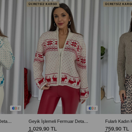
ÜCRETSİZ KARGO
ÜCRETSİZ KARG
2
2
Geyik İşlemeli Fermuar Detaylı Kadın Hırka - Mavi
Geyik İşlemeli Fermuar Detaylı Kadın Hırka - Kırmızı
Fularlı Kadın 
1.029,90 TL
759,90 TL