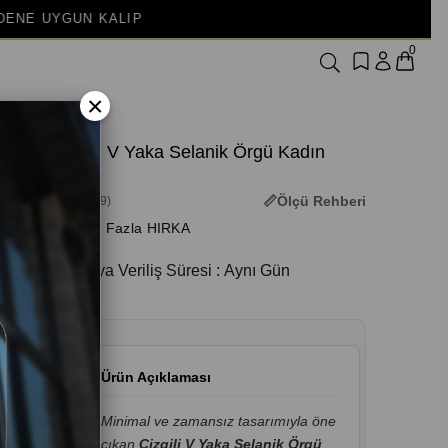
0
×
Çizgili V Yaka Selanik Örgü Kadın
Hırka
Ölçü Rehberi
(3M-2699)
+ Daha Fazla HIRKA
Kargoya Veriliş Süresi
:
Aynı Gün
Ürün Açıklaması
Minimal ve zamansız tasarımıyla öne
çıkan
Çizgili V Yaka Selanik Örgü