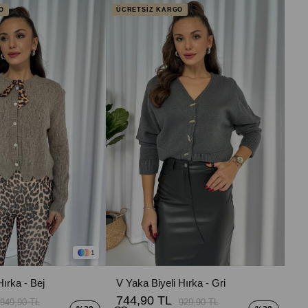
O
ÜCRETSİZ KARGO
1
Hırka - Bej
V Yaka Biyeli Hırka - Gri
744,90 TL
949,90 TL
929,90 TL