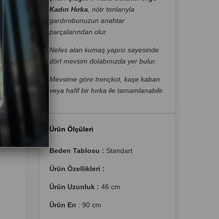
Kadın Hırka
, nötr tonlarıyla
gardırobunuzun anahtar
parçalarından olur.
Nefes alan kumaş yapısı sayesinde
dört mevsim dolabınızda yer bulur.
Mevsime göre trençkot, kaşe kaban
veya hafif bir hırka ile tamamlanabilir.
Ürün Ölçüleri
Beden Tablosu :
Standart
Ürün Özellikleri :
Ürün Uzunluk :
46 cm
Ürün En
: 90 cm