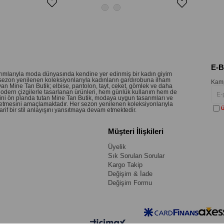
E-
sarımlarıyla moda dünyasında kendine yer edinmiş bir kadın giyim
sezon yenilenen koleksiyonlarıyla kadınların gardırobuna ilham
Kamp
an Mine Tan Butik; elbise, pantolon, tayt, ceket, gömlek ve daha
 Modern çizgilerle tasarlanan ürünleri, hem günlük kullanım hem de
etini ön planda tutan Mine Tan Butik, modaya uygun tasarımları ve
 hissetmesini amaçlamaktadır. Her sezon yenilenen koleksiyonlarıyla
Ü
if bir stil anlayışını yansıtmaya devam etmektedir.
Müşteri İlişkileri
Üyelik
Sık Sorulan Sorular
Kargo Takip
Değişim & İade
Değişim Formu