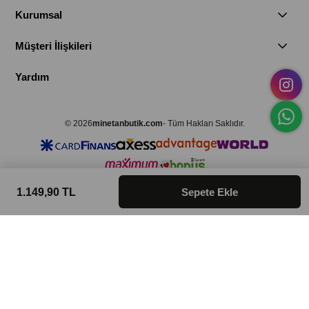
Kurumsal
Müşteri İlişkileri
Yardım
© 2026
minetanbutik.com
- Tüm Hakları Saklıdır.
1.149,90 TL