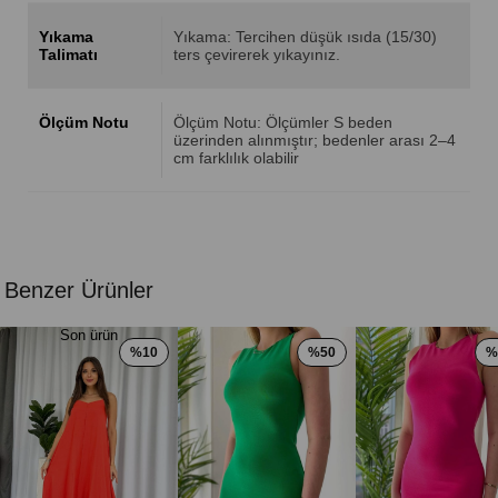
Yıkama
Yıkama: Tercihen düşük ısıda (15/30)
Talimatı
ters çevirerek yıkayınız.
Ölçüm Notu
Ölçüm Notu: Ölçümler S beden
üzerinden alınmıştır; bedenler arası 2–4
cm farklılık olabilir
Benzer Ürünler
Son ürün
%10
%50
%