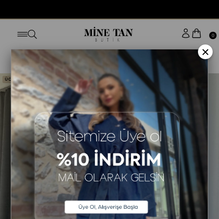
BUGÜN SİPARİŞ VER YARIN KAPINDA
0
×
Anasayfa
ELBİSE
STİLE GÖRE
KOLSUZ ELBİSE
ÜCRETSİZ KARGO