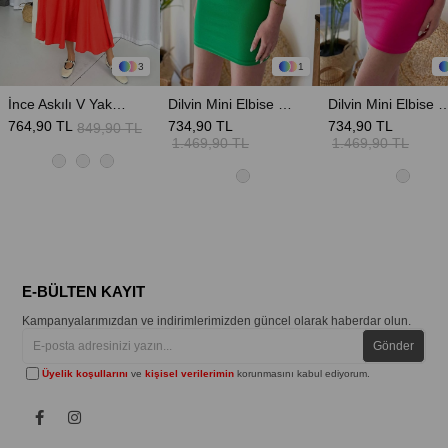
3
1
İnce Askılı V Yaka Uzun Elbise - Nar Çiçeği
Dilvin Mini Elbise - Yeşil
Dilvin Mini Elbise
764,90 TL
734,90 TL
734,90 TL
849,90 TL
1.469,90 TL
1.469,90 TL
E-BÜLTEN KAYIT
Kampanyalarımızdan ve indirimlerimizden güncel olarak haberdar olun.
Gönder
Üyelik koşullarını
ve
kişisel verilerimin
korunmasını kabul ediyorum.