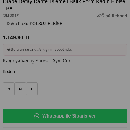
Drape Detay Dantel İşlemeli Balık Form Kadın Elbise
- Bej
Ölçü Rehberi
(3M-3542)
+ Daha Fazla KOLSUZ ELBİSE
1.149,90 TL
❤️
Bu ürün şu anda
8
kişinin sepetinde.
Kargoya Veriliş Süresi
:
Aynı Gün
Beden
:
S
M
L
Whatsapp ile Sipariş Ver