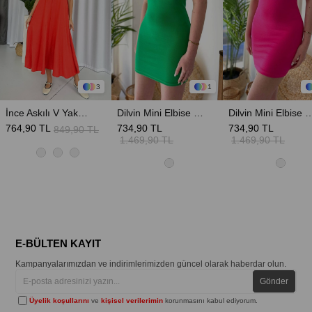
3
1
İnce Askılı V Yaka Uzun Elbise - Nar Çiçeği
Dilvin Mini Elbise - Yeşil
Dilvin Mini Elbise
764,90 TL
734,90 TL
734,90 TL
849,90 TL
1.469,90 TL
1.469,90 TL
E-BÜLTEN KAYIT
Kampanyalarımızdan ve indirimlerimizden güncel olarak haberdar olun.
Gönder
Üyelik koşullarını
ve
kişisel verilerimin
korunmasını kabul ediyorum.