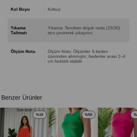
Kol Boyu
Kolsuz
Yıkama
Yıkama: Tercihen düşük ısıda (15/30)
Talimatı
ters çevirerek yıkayınız.
Ölçüm Notu
Ölçüm Notu: Ölçümler S beden
üzerinden alınmıştır; bedenler arası 2–4
cm farklılık olabilir
Benzer Ürünler
Son ürün
%10
%50
%