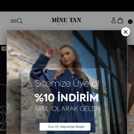
BUGÜN SİPARİŞ VER YARIN KAPINDA
0
×
Anasayfa
ELBİSE
STİLE GÖRE
KOLSUZ ELBİSE
ÜCRETSİZ KARGO