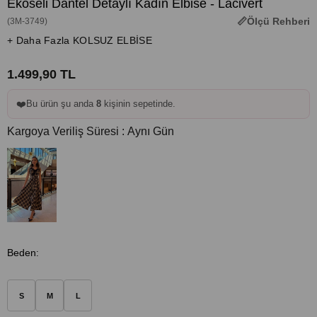
Ekoseli Dantel Detaylı Kadın Elbise - Lacivert
Ölçü Rehberi
(3M-3749)
+ Daha Fazla KOLSUZ ELBİSE
1.499,90 TL
❤️
Bu ürün şu anda
8
kişinin sepetinde.
Kargoya Veriliş Süresi
:
Aynı Gün
Beden
:
S
M
L