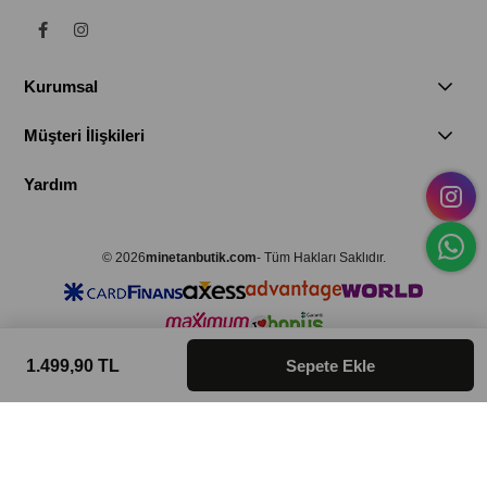
Kurumsal
Müşteri İlişkileri
Yardım
© 2026
minetanbutik.com
- Tüm Hakları Saklıdır.
1.499,90 TL