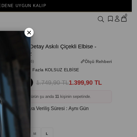
0
×
Fırfır Detay Askılı Çiçekli Elbise -
Beyaz
Ölçü Rehberi
(3M-3776)
+ Daha Fazla KOLSUZ ELBİSE
1.749,90 TL
1.399,90 TL
%20
❤️
Bu ürün şu anda
11
kişinin sepetinde.
Kargoya Veriliş Süresi
:
Aynı Gün
Beden
:
S
M
L