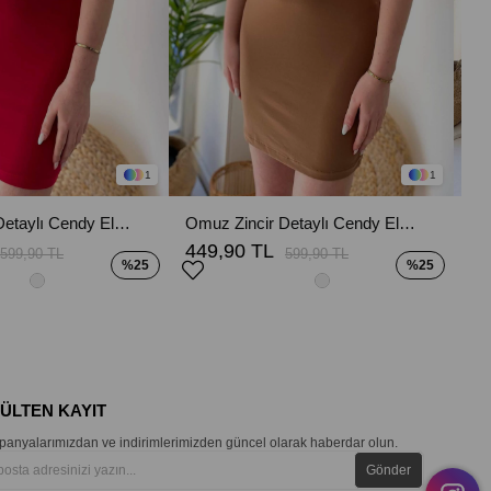
1
1
Omuz Zincir Detaylı Cendy Elbise - Kırmızı
Omuz Zincir Detaylı Cendy Elbise - Kahverengi
449,90 TL
66
599,90 TL
599,90 TL
%25
%25
BÜLTEN KAYIT
anyalarımızdan ve indirimlerimizden güncel olarak haberdar olun.
Gönder