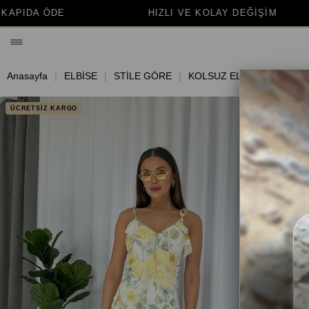
HIZLI VE KOLAY DEĞİŞİM
BİNLERCE MUT
Anasayfa
ELBİSE
STİLE GÖRE
KOLSUZ ELBİSE
ÜCRETSİZ KARGO