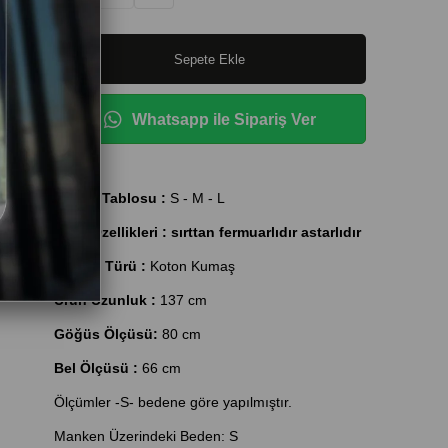
Whatsapp ile Sipariş Ver
Beden Tablosu :
S - M - L
Ürün Özellikleri : sırttan fermuarlıdır astarlıdır
Kumaş Türü :
Koton Kumaş
Ürün Uzunluk :
137 cm
Göğüs Ölçüsü:
80 cm
Bel Ölçüsü :
66 cm
Ölçümler -S- bedene göre yapılmıştır.
Manken Üzerindeki Beden: S