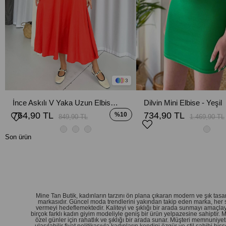
3
İnce Askılı V Yaka Uzun Elbise - Nar Çiçeği
Dilvin Mini Elbise - Yeşil
764,90 TL
734,90 TL
%10
849,90 TL
1.469,90 TL
Son ürün
Mine Tan Butik, kadınların tarzını ön plana çıkaran modern ve şık ta
markasıdır. Güncel moda trendlerini yakından takip eden marka, her 
vermeyi hedeflemektedir. Kaliteyi ve şıklığı bir arada sunmayı amaçlay
birçok farklı kadın giyim modeliyle geniş bir ürün yelpazesine sahiptir.
özel günler için rahatlık ve şıklığı bir arada sunar. Müşteri memnuniy
ulaşılabilir fiyat politikasıyla kadınların kendini özgür ve stil sahibi