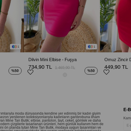
1
1
Dilvin Mini Elbise - Fuşya
734,90 TL
449,90 TL
1.469,90 TL
%50
%50
E-
sarımlarıyla moda dünyasında kendine yer edinmiş bir kadın giyim
sezon yenilenen koleksiyonlarıyla kadınların gardırobuna ilham
Kamp
an Mine Tan Butik; elbise, pantolon, tayt, ceket, gömlek ve daha
 Modern çizgilerle tasarlanan ürünleri, hem günlük kullanım hem de
etini ön planda tutan Mine Tan Butik, modaya uygun tasarımları ve
 hissetmesini amaçlamaktadır. Her sezon yenilenen koleksiyonlarıyla