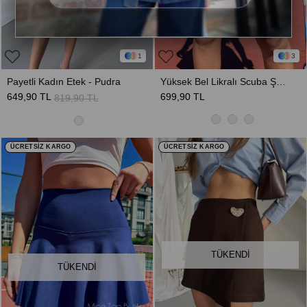
1
3
Payetli Kadın Etek - Pudra
Yüksek Bel Likralı Scuba Şort Etek - Beyaz
649,90 TL
699,90 TL
819,90 TL
ÜCRETSİZ KARGO
ÜCRETSİZ KARGO
TÜKENDI
TÜKENDI