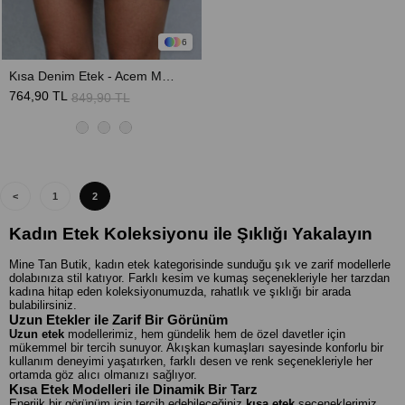
6
Kısa Denim Etek - Acem Mavisi
764,90 TL
849,90 TL
<
1
2
Kadın Etek Koleksiyonu ile Şıklığı Yakalayın
Mine Tan Butik, kadın etek kategorisinde sunduğu şık ve zarif modellerle
dolabınıza stil katıyor. Farklı kesim ve kumaş seçenekleriyle her tarzdan
kadına hitap eden koleksiyonumuzda, rahatlık ve şıklığı bir arada
bulabilirsiniz.
Uzun Etekler ile Zarif Bir Görünüm
Uzun etek
modellerimiz, hem gündelik hem de özel davetler için
mükemmel bir tercih sunuyor. Akışkan kumaşları sayesinde konforlu bir
kullanım deneyimi yaşatırken, farklı desen ve renk seçenekleriyle her
ortamda göz alıcı olmanızı sağlıyor.
Kısa Etek Modelleri ile Dinamik Bir Tarz
Enerjik bir görünüm için tercih edebileceğiniz
kısa etek
seçeneklerimiz,