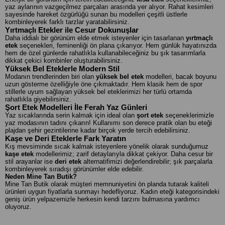
yaz aylarının vazgeçilmez parçaları arasında yer alıyor. Rahat kesimleri
sayesinde hareket özgürlüğü sunan bu modelleri çeşitli üstlerle
kombinleyerek farklı tarzlar yaratabilirsiniz.
Yırtmaçlı Etekler ile Cesur Dokunuşlar
Daha iddialı bir görünüm elde etmek isteyenler için tasarlanan
yırtmaçlı
etek
seçenekleri, feminenliği ön plana çıkarıyor. Hem günlük hayatınızda
hem de özel günlerde rahatlıkla kullanabileceğiniz bu şık tasarımlarla
dikkat çekici kombinler oluşturabilirsiniz.
Yüksek Bel Eteklerle Modern Stil
Modanın trendlerinden biri olan
yüksek bel etek
modelleri, bacak boyunu
uzun gösterme özelliğiyle öne çıkmaktadır. Hem klasik hem de spor
stillerle uyum sağlayan yüksek bel eteklerimizi her türlü ortamda
rahatlıkla giyebilirsiniz.
Şort Etek Modelleri İle Ferah Yaz Günleri
Yaz sıcaklarında serin kalmak için ideal olan
şort etek
seçeneklerimizle
yaz modasının tadını çıkarın! Kullanımı son derece pratik olan bu eteği
plajdan şehir gezintilerine kadar birçok yerde tercih edebilirsiniz.
Kaşe ve Deri Eteklerle Fark Yaratın
Kış mevsiminde sıcak kalmak isteyenlere yönelik olarak sunduğumuz
kaşe etek
modellerimiz; zarif detaylarıyla dikkat çekiyor. Daha cesur bir
stil arayanlar ise
deri etek
alternatifimizi değerlendirebilir; şık parçalarla
kombinleyerek sıradışı görünümler elde edebilir.
Neden Mine Tan Butik?
Mine Tan Butik olarak müşteri memnuniyetini ön planda tutarak kaliteli
ürünleri uygun fiyatlarla sunmayı hedefliyoruz. Kadın eteği kategorisindeki
geniş ürün yelpazemizle herkesin kendi tarzını bulmasına yardımcı
oluyoruz.