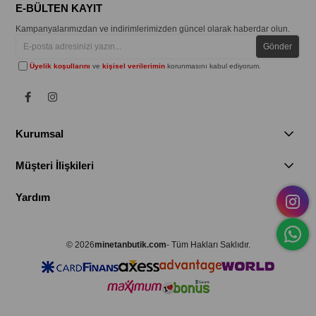
E-BÜLTEN KAYIT
Kampanyalarımızdan ve indirimlerimizden güncel olarak haberdar olun.
Gönder
Üyelik koşullarını
ve
kişisel verilerimin
korunmasını kabul ediyorum.
Kurumsal
Müşteri İlişkileri
Yardım
© 2026
minetanbutik.com
- Tüm Hakları Saklıdır.