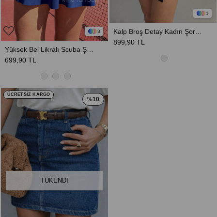
1
Kalp Broş Detay Kadın Şort Etek - Kahverengi
3
899,90 TL
Yüksek Bel Likralı Scuba Şort Etek - Lacivert
699,90 TL
ÜCRETSİZ KARGO
%10
TÜKENDI