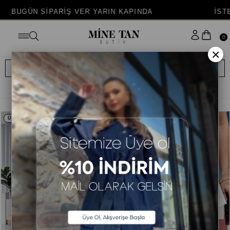
 SİPARİŞ VER YARIN KAPINDA
İSTERSEN KA
0
×
FİLTRELE
SIRALAMA
<
1
2
ÜCRETSİZ KARGO
ÜCRETSİZ KARGO
%21
TÜKENDI
TÜKENDI