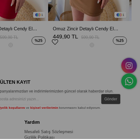
1
1
Omuz Zincir Detaylı Cendy Elbise - Kırmızı
Omuz Zincir Detaylı Cendy Elbise - Kahverengi
449,90 TL
66
599,90 TL
599,90 TL
%25
%25
BÜLTEN KAYIT
anyalarımızdan ve indirimlerimizden güncel olarak haberdar olun.
Gönder
yelik koşullarını
ve
kişisel verilerimin
korunmasını kabul ediyorum.
Yardım
Mesafeli Satış Sözleşmesi
Gizlilik Politikası