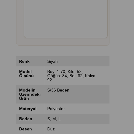
Renk
Siyah
Model
Boy: 1.70, Kilo: 53,
Ölçüsü
Göğüs: 84, Bel: 62, Kalça:
92
Modelin
S/36 Beden
Üzerindeki
Ürün
Materyal
Polyester
Beden
S
M
L
Desen
Düz