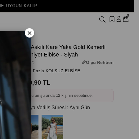
0
×
Kalın Askılı Kare Yaka Gold Kemerli
Mezuniyet Elbise - Siyah
Ölçü Rehberi
(3M-3827)
+ Daha Fazla KOLSUZ ELBİSE
2.049,90 TL
❤️
Bu ürün şu anda
12
kişinin sepetinde.
Kargoya Veriliş Süresi
:
Aynı Gün