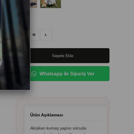
Beden
:
S
M
L
Whatsapp ile Sipariş Ver
Ürün Açıklaması
Akışkan kumaş yapısı vücudu