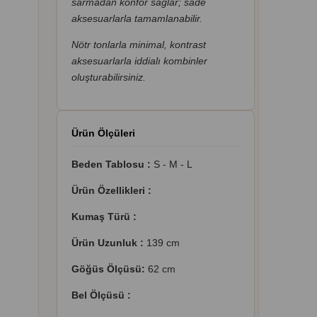
sarmadan konfor sağlar; sade
aksesuarlarla tamamlanabilir.
Nötr tonlarla minimal, kontrast
aksesuarlarla iddialı kombinler
oluşturabilirsiniz.
Ürün Ölçüleri
Beden Tablosu :
S - M - L
Ürün Özellikleri :
Kumaş Türü :
Ürün Uzunluk :
139 cm
Göğüs Ölçüsü:
62 cm
Bel Ölçüsü :