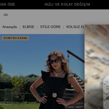
ZLI VE KOLAY DEĞİŞİM
BİNLERCE MUTLU MÜŞ
Anasayfa
ELBİSE
STİLE GÖRE
KOLSUZ ELBİSE
ÜCRETSİZ KARGO