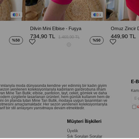
1
1
Dilvin Mini Elbise - Fuşya
734,90 TL
449,90 TL
1.469,90 TL
%50
%50
E-
sarımlarıyla moda dünyasında kendine yer edinmiş bir kadın giyim
sezon yenilenen koleksiyonlarıyla kadınların gardırobuna ilham
Kamp
an Mine Tan Butik; elbise, pantolon, tayt, ceket, gömlek ve daha
 Modern çizgilerle tasarlanan ürünleri, hem günlük kullanım hem de
etini ön planda tutan Mine Tan Butik, modaya uygun tasarımları ve
 hissetmesini amaçlamaktadır. Her sezon yenilenen koleksiyonlarıyla
Ü
if bir stil anlayışını yansıtmaya devam etmektedir.
Müşteri İlişkileri
Üyelik
Sık Sorulan Sorular