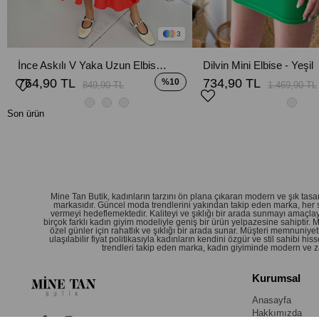
3
İnce Askılı V Yaka Uzun Elbise - Nar Çiçeği
Dilvin Mini Elbise - Yeşil
764,90 TL
734,90 TL
%10
849,90 TL
1.469,90 TL
Son ürün
Mine Tan Butik, kadınların tarzını ön plana çıkaran modern ve şık ta
markasıdır. Güncel moda trendlerini yakından takip eden marka, her 
vermeyi hedeflemektedir. Kaliteyi ve şıklığı bir arada sunmayı amaçlay
birçok farklı kadın giyim modeliyle geniş bir ürün yelpazesine sahiptir.
özel günler için rahatlık ve şıklığı bir arada sunar. Müşteri memnuniy
ulaşılabilir fiyat politikasıyla kadınların kendini özgür ve stil sahibi
trendleri takip eden marka, kadın giyiminde modern ve zar
Kurumsal
Anasayfa
Hakkımızda