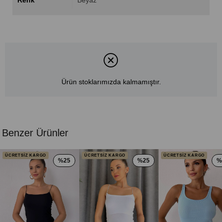
Renk
Beyaz
Ürün stoklarımızda kalmamıştır.
Benzer Ürünler
ÜCRETSİZ KARGO
ÜCRETSİZ KARGO
ÜCRETSİZ KARGO
%25
%25
%