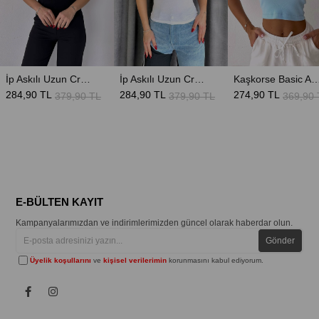
İp Askılı Uzun Crop - Siyah
İp Askılı Uzun Crop - Beyaz
Kaşkorse Basic Atlet 
284,90 TL
284,90 TL
274,90 TL
379,90 TL
379,90 TL
369,90 
E-BÜLTEN KAYIT
Kampanyalarımızdan ve indirimlerimizden güncel olarak haberdar olun.
Gönder
Üyelik koşullarını
ve
kişisel verilerimin
korunmasını kabul ediyorum.