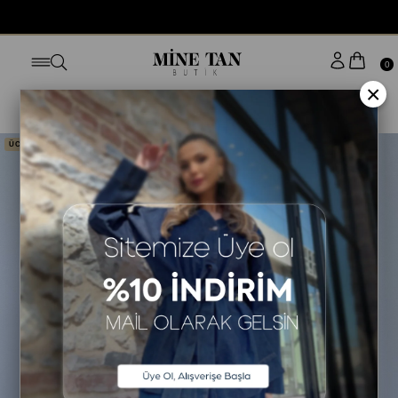
0
×
Anasayfa
ÜST GİYİM
TSHİRT
ÜCRETSİZ KARGO