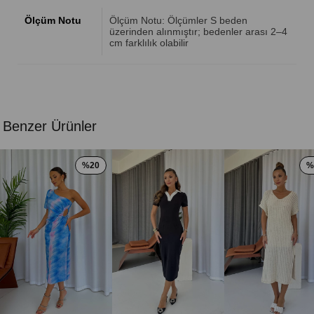
Ölçüm Notu
Ölçüm Notu: Ölçümler S beden
üzerinden alınmıştır; bedenler arası 2–4
cm farklılık olabilir
Benzer Ürünler
%20
%