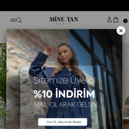
BUGÜN SİPARİŞ VER YARIN KAPINDA
0
×
Anasayfa
ELBİSE
STİLE GÖRE
KISA KOL ELBİSE
ÜCRETSİZ KARGO