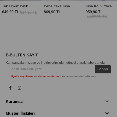
Tek Omuz Batik Desen Bel Dekolte Elbise - Mavi
Bebe Yaka Kısa Kol Midi Boy Kalem Elbise - Siyah
Kısa Kol V Yaka Kendinden Astarlı Triko Elbise - Ekru
649,90 TL
869,90 TL
959,90 TL
814,90 TL
1.199,90 TL
E-BÜLTEN KAYIT
Kampanyalarımızdan ve indirimlerimizden güncel olarak haberdar olun.
Gönder
Üyelik koşullarını
ve
kişisel verilerimin
korunmasını kabul ediyorum.
Kurumsal
Müşteri İlişkileri