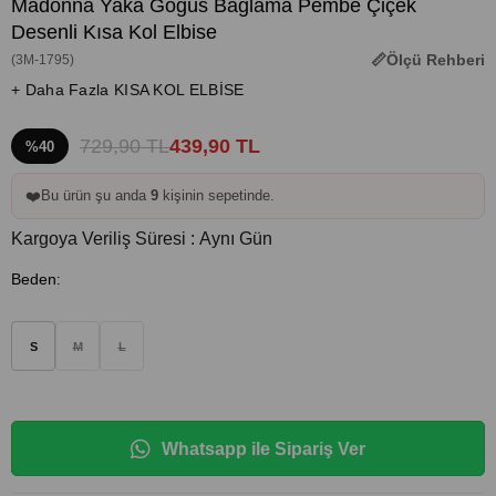
Madonna Yaka Göğüs Bağlama Pembe Çiçek
Desenli Kısa Kol Elbise
Ölçü Rehberi
(3M-1795)
+ Daha Fazla KISA KOL ELBİSE
729,90 TL
439,90 TL
%40
❤️
Bu ürün şu anda
9
kişinin sepetinde.
Kargoya Veriliş Süresi
:
Aynı Gün
Beden
:
S
M
L
Whatsapp ile Sipariş Ver