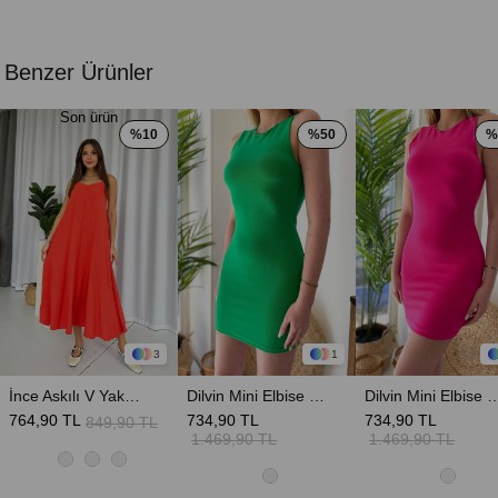
Benzer Ürünler
Son ürün
%10
%50
%
3
1
İnce Askılı V Yaka Uzun Elbise - Nar Çiçeği
Dilvin Mini Elbise - Yeşil
Dilvin Mini Elbise
764,90 TL
734,90 TL
734,90 TL
849,90 TL
1.469,90 TL
1.469,90 TL