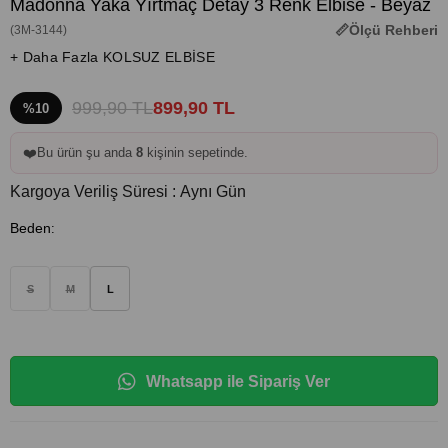
Madonna Yaka Yırtmaç Detay 3 Renk Elbise - Beyaz
Ölçü Rehberi
(3M-3144)
+ Daha Fazla KOLSUZ ELBİSE
999,90 TL
899,90 TL
%10
❤️
Bu ürün şu anda
8
kişinin sepetinde.
Kargoya Veriliş Süresi
:
Aynı Gün
Beden
:
S
M
L
Whatsapp ile Sipariş Ver