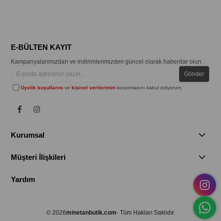
E-BÜLTEN KAYIT
Kampanyalarımızdan ve indirimlerimizden güncel olarak haberdar olun.
Gönder
Üyelik koşullarını
ve
kişisel verilerimin
korunmasını kabul ediyorum.
Kurumsal
Müşteri İlişkileri
Yardım
© 2026
minetanbutik.com
- Tüm Hakları Saklıdır.