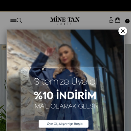
0
×
Anasayfa
ELBİSE
STİLE GÖRE
KOLSUZ ELBİSE
ÜCRETSİZ KARGO