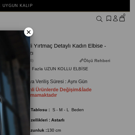
0
×
Çiçekli Yırtmaç Detaylı Kadın Elbise -
Kırmızı
Ölçü Rehberi
(3M-3056)
+ Daha Fazla UZUN KOLLU ELBİSE
Kargoya Veriliş Süresi
:
Aynı Gün
İndirimli Ürünlerde Değişim&İade
Yapılamamaktadır
Beden Tablosu :
S - M - L Beden
Ürün Özellikleri : Astarlı
Ürün Uzunluk :
130 cm