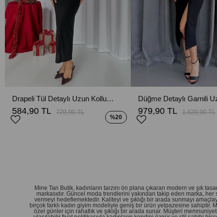
Drapeli Tül Detaylı Uzun Kollu Kalem Elbise - Siyah
584,90 TL
979,90 TL
729,90 TL
1.629,90 TL
%20
Mine Tan Butik, kadınların tarzını ön plana çıkaran modern ve şık ta
markasıdır. Güncel moda trendlerini yakından takip eden marka, her 
vermeyi hedeflemektedir. Kaliteyi ve şıklığı bir arada sunmayı amaçlay
birçok farklı kadın giyim modeliyle geniş bir ürün yelpazesine sahiptir.
özel günler için rahatlık ve şıklığı bir arada sunar. Müşteri memnuniy
ulaşılabilir fiyat politikasıyla kadınların kendini özgür ve stil sahibi