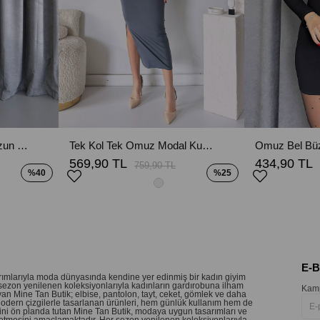
Düğme Detaylı Garnili Uzun Kollu Kalem Elbise - Siyah
Tek Kol Tek Omuz Modal Kumaş Elbise - Gri
569,90 TL
434,90 TL
759,90 TL
%40
%25
E-
sarımlarıyla moda dünyasında kendine yer edinmiş bir kadın giyim
sezon yenilenen koleksiyonlarıyla kadınların gardırobuna ilham
Kamp
an Mine Tan Butik; elbise, pantolon, tayt, ceket, gömlek ve daha
 Modern çizgilerle tasarlanan ürünleri, hem günlük kullanım hem de
etini ön planda tutan Mine Tan Butik, modaya uygun tasarımları ve
 hissetmesini amaçlamaktadır. Her sezon yenilenen koleksiyonlarıyla