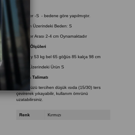
Ölçümler -S - bedene göre yapılmıştır.
Manken Üzerindeki Beden: S
Bedenler Arası 2-4 cm Oynamaktadır
Model Ölçüleri
1.70 boy 53 kg bel 65 göğüs 85 kalça 98 cm
Model Üzerindeki Ürün S
Yıkama Talimatı
Ürününüzü tercihen düşük ısıda (15/30) ters
çevirerek yıkayabilir, kullanım ömrünü
uzatabilirsiniz.
Renk
Kırmızı