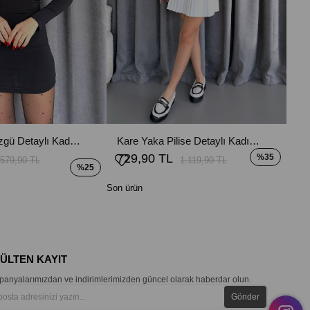
Omuz Bel Büzgü Detaylı Kadın Elbise - Siyah
Kare Yaka Pilise Detaylı Kadın Elbise - Siyah
729,90 TL
%35
579,90 TL
1.119,90 TL
%25
Son ürün
BÜLTEN KAYIT
anyalarımızdan ve indirimlerimizden güncel olarak haberdar olun.
Gönder