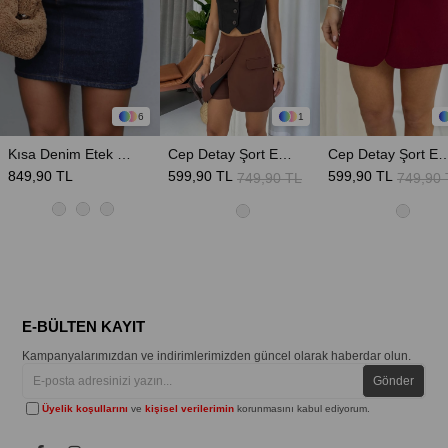
6
1
Kısa Denim Etek - Lacivert
Cep Detay Şort Etek - Kahverengi
Cep Detay Şort Etek
849,90 TL
599,90 TL
599,90 TL
749,90 TL
749,90 
E-BÜLTEN KAYIT
Kampanyalarımızdan ve indirimlerimizden güncel olarak haberdar olun.
Gönder
Üyelik koşullarını
ve
kişisel verilerimin
korunmasını kabul ediyorum.