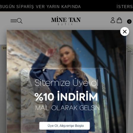
RİŞ VER YARIN KAPINDA
İSTERSEN KAPIDA
0
×
Anasayfa
ALT GİYİM
ETEK
ÜCRETSİZ KARGO