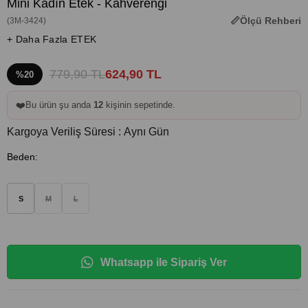
Mini Kadın Etek - Kahverengi
Ölçü Rehberi
(3M-3424)
+ Daha Fazla ETEK
779,90 TL
624,90 TL
%20
❤️
Bu ürün şu anda
12
kişinin sepetinde.
Kargoya Veriliş Süresi
:
Aynı Gün
Beden
:
S
M
L
Whatsapp ile Sipariş Ver