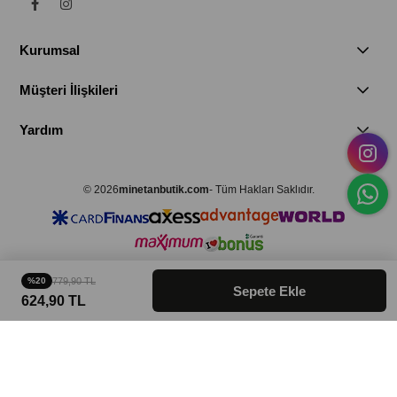
Kurumsal
Müşteri İlişkileri
Yardım
© 2026
minetanbutik.com
- Tüm Hakları Saklıdır.
%20
779,90 TL
624,90 TL