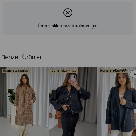
Ürün stoklarımızda kalmamıştır.
Benzer Ürünler
Son ürün
ÜCRETSİZ KARGO
ÜCRETSİZ KARGO
ÜCRETSİZ KARGO
%