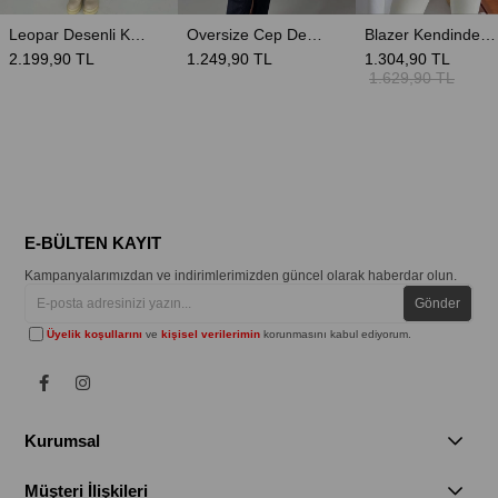
Leopar Desenli Kruvaze Astarlı Kadın Uzun Trençkot
Oversize Cep Detay Denim Ceket
Blazer Kendinden Işıltılı Kadın Ceket
2.199,90 TL
1.249,90 TL
1.304,90 TL
1.629,90 TL
E-BÜLTEN KAYIT
Kampanyalarımızdan ve indirimlerimizden güncel olarak haberdar olun.
Gönder
Üyelik koşullarını
ve
kişisel verilerimin
korunmasını kabul ediyorum.
Kurumsal
Müşteri İlişkileri