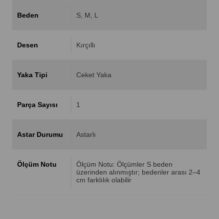
Beden
S
M
L
Desen
Kırçıllı
Yaka Tipi
Ceket Yaka
Parça Sayısı
1
Astar Durumu
Astarlı
Ölçüm Notu
Ölçüm Notu: Ölçümler S beden
üzerinden alınmıştır; bedenler arası 2–4
cm farklılık olabilir