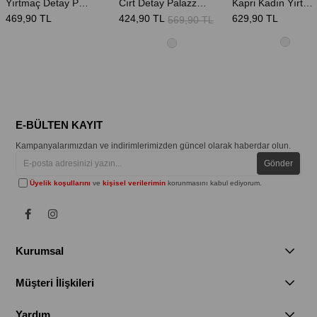
Yırtmaç Detay Pantolon - Bej
Cırt Detay Palazzo Kadın Pantolon - Camel
Kapri Kadın Yırtmaçlı Tayt - Siyah
469,90 TL
424,90 TL
629,90 TL
569,90 TL
E-BÜLTEN KAYIT
Kampanyalarımızdan ve indirimlerimizden güncel olarak haberdar olun.
Gönder
Üyelik koşullarını
ve
kişisel verilerimin
korunmasını kabul ediyorum.
Kurumsal
Müşteri İlişkileri
Yardım