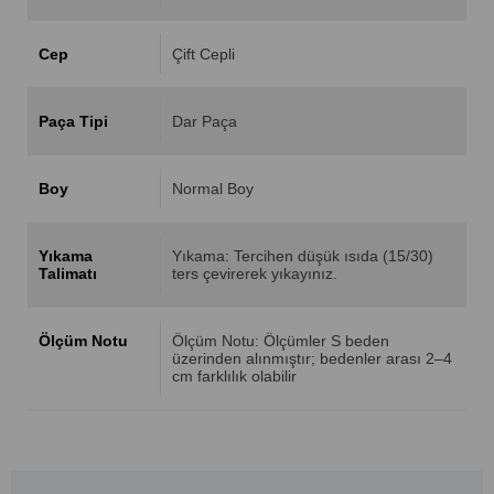
Cep
Çift Cepli
Paça Tipi
Dar Paça
Boy
Normal Boy
Yıkama
Yıkama: Tercihen düşük ısıda (15/30)
Talimatı
ters çevirerek yıkayınız.
Ölçüm Notu
Ölçüm Notu: Ölçümler S beden
üzerinden alınmıştır; bedenler arası 2–4
cm farklılık olabilir