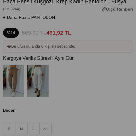
Paça Pensli Kuşgözü Krep Kadın Pantolon - Fuşya
Ölçü Rehberi
(3M-3244)
+ Daha Fazla PANTOLON
569,90 TL
491,92 TL
%14
❤️
Bu ürün şu anda
8
kişinin sepetinde.
Kargoya Veriliş Süresi
:
Aynı Gün
Beden
:
S
M
L
XL