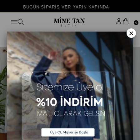
UGÜN SİPARİŞ VER YARIN KAPINDA
İSTERS
0
×
Anasayfa
ALT GİYİM
PANTOLON
ÜCRETSİZ KARGO