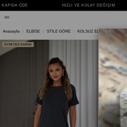
HIZLI VE KOLAY DEĞİŞİM
BİNLERCE MU
Anasayfa
ELBİSE
STİLE GÖRE
KOLSUZ ELBİSE
ÜCRETSİZ KARGO