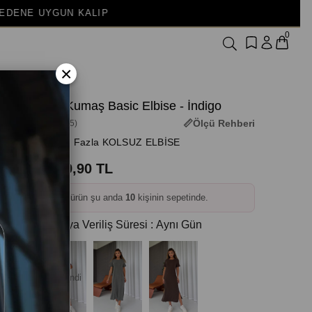
0
×
Pike Kumaş Basic Elbise - İndigo
Ölçü Rehberi
(3M-3815)
+ Daha Fazla KOLSUZ ELBİSE
1.199,90 TL
❤️
Bu ürün şu anda
10
kişinin sepetinde.
Kargoya Veriliş Süresi
:
Aynı Gün
Tükendi