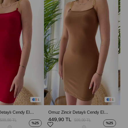
1
1
Omuz Zincir Detaylı Cendy Elbise - Kırmızı
Omuz Zincir Detaylı Cendy Elbise - Kahverengi
449,90 TL
66
599,90 TL
599,90 TL
%25
%25