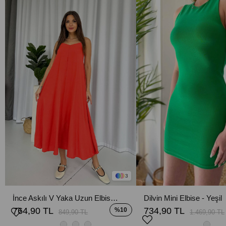
3
İnce Askılı V Yaka Uzun Elbise - Nar Çiçeği
Dilvin Mini Elbise - Yeşil
764,90 TL
734,90 TL
%10
849,90 TL
1.469,90 TL