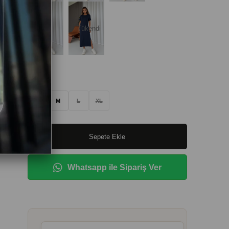
Tükendi
Beden
:
S
M
L
XL
Whatsapp ile Sipariş Ver