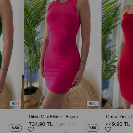
1
1
Dilvin Mini Elbise - Fuşya
734,90 TL
449,90 TL
1.469,90 TL
%50
%50