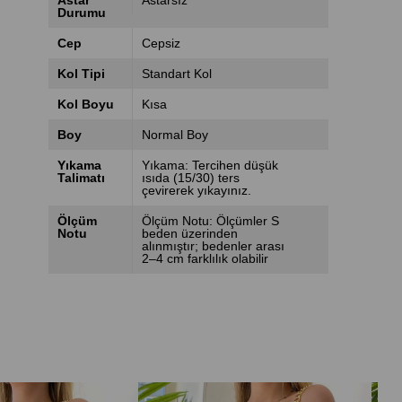
Astar
Astarsız
Durumu
Cep
Cepsiz
Kol Tipi
Standart Kol
Kol Boyu
Kısa
Boy
Normal Boy
Yıkama
Yıkama: Tercihen düşük
Talimatı
ısıda (15/30) ters
çevirerek yıkayınız.
Ölçüm
Ölçüm Notu: Ölçümler S
Notu
beden üzerinden
alınmıştır; bedenler arası
2–4 cm farklılık olabilir