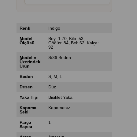
Renk
İndigo
Model
Boy: 1.70, Kilo: 53,
Ölçüsü
Göğüs: 84, Bel: 62, Kalça:
92
Modelin
S/36 Beden
Üzerindeki
Ürün
Beden
S
M
L
Desen
Düz
Yaka Tipi
Bisiklet Yaka
Kapama
Kapamasız
Şekli
Parça
1
Sayısı