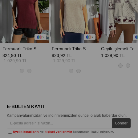
2
2
Fermuarlı Triko Süveter - Bordo
Fermuarlı Triko Süveter - Vizon
Geyik İşlemeli Fermuar Detaylı Kadın Hı
824,90 TL
823,92 TL
1.029,90 TL
1.029,90 TL
1.029,90 TL
E-BÜLTEN KAYIT
Kampanyalarımızdan ve indirimlerimizden güncel olarak haberdar olun.
Gönder
Üyelik koşullarını
ve
kişisel verilerimin
korunmasını kabul ediyorum.