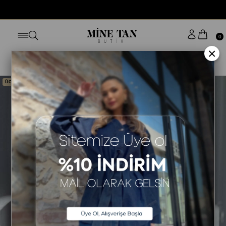
0
×
Anasayfa
ÜST GİYİM
TRİKO KAZAK
ÜCRETSİZ KARGO