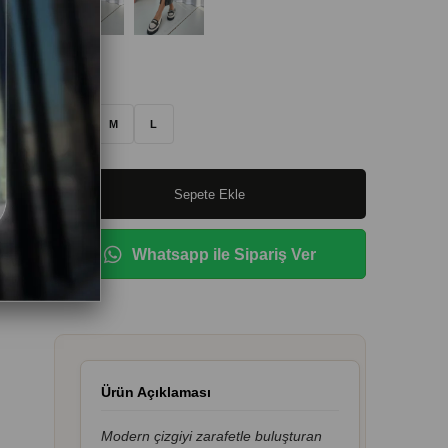
Beden
:
S
M
L
Whatsapp ile Sipariş Ver
Ürün Açıklaması
Modern çizgiyi zarafetle buluşturan