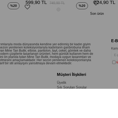
599,90 TL
624,90 TL
749,90 TL
%20
%20
Son ürün
E-
sarımlarıyla moda dünyasında kendine yer edinmiş bir kadın giyim
sezon yenilenen koleksiyonlarıyla kadınların gardırobuna ilham
Kamp
an Mine Tan Butik; elbise, pantolon, tayt, ceket, gömlek ve daha
 Modern çizgilerle tasarlanan ürünleri, hem günlük kullanım hem de
etini ön planda tutan Mine Tan Butik, modaya uygun tasarımları ve
 hissetmesini amaçlamaktadır. Her sezon yenilenen koleksiyonlarıyla
Ü
if bir stil anlayışını yansıtmaya devam etmektedir.
Müşteri İlişkileri
Üyelik
Sık Sorulan Sorular
Kargo Takip
Değişim & İade
Değişim Formu