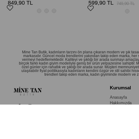
849,90 TL
599,90 TL
749,90 TL
Mine Tan Butik, kadınların tarzını ön plana çıkaran modern ve şık ta
markasıdır. Güncel moda trendlerini yakından takip eden marka, her 
vermeyi hedeflemektedir. Kaliteyi ve şıklığı bir arada sunmayı amaçlay
birçok farklı kadın giyim modeliyle geniş bir ürün yelpazesine sahiptir.
özel günler için rahatlık ve şıklığı bir arada sunar. Müşteri memnuniy
ulaşılabilir fiyat politikasıyla kadınların kendini özgür ve stil sahibi
trendleri takip eden marka, kadın giyiminde modern ve zar
Kurumsal
Anasayfa
Hakkımızda
Bize Ulaşın
© 2026
minetanbutik.com
- Tüm Hakları Saklıdır.