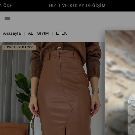
LI VE KOLAY DEĞİŞİM
BİNLERCE MUTLU MÜŞ
Anasayfa
ALT GİYİM
ETEK
ÜCRETSİZ KARGO