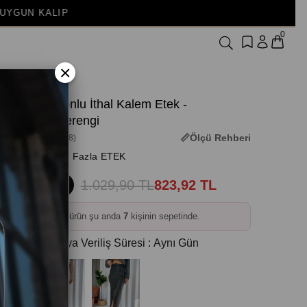
0
×
Şardonlu İthal Kalem Etek -
Kahverengi
Ölçü Rehberi
(3M-3338)
+ Daha Fazla ETEK
1.029,90 TL
823,92 TL
%20
❤️
Bu ürün şu anda
7
kişinin sepetinde.
Kargoya Veriliş Süresi
:
Aynı Gün