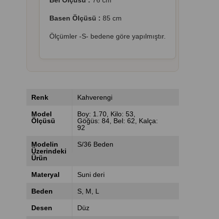
Bel Ölçüsü :
76 cm
Basen Ölçüsü :
85 cm
Ölçümler -S- bedene göre yapılmıştır.
Renk
Kahverengi
Model
Boy: 1.70, Kilo: 53,
Ölçüsü
Göğüs: 84, Bel: 62, Kalça:
92
Modelin
S/36 Beden
Üzerindeki
Ürün
Materyal
Suni deri
Beden
S
M
L
Desen
Düz