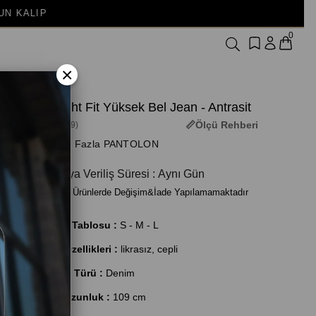
0
×
Straight Fit Yüksek Bel Jean - Antrasit
Ölçü Rehberi
(3M-3299)
+ Daha Fazla PANTOLON
Kargoya Veriliş Süresi
:
Aynı Gün
İndirimli Ürünlerde Değişim&İade Yapılamamaktadır
Beden Tablosu :
S - M - L
Ürün Özellikleri :
likrasız, cepli
Kumaş Türü :
Denim
Ürün Uzunluk :
109 cm