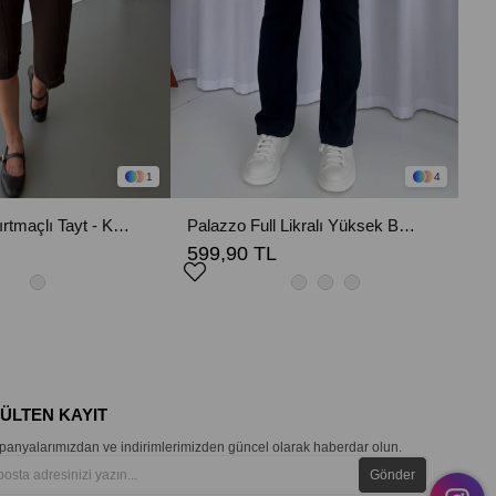
1
4
Kapri Kadın Yırtmaçlı Tayt - Kahverengi
Palazzo Full Likralı Yüksek Bel Kadın Pantolon - Siyah
599,90 TL
BÜLTEN KAYIT
anyalarımızdan ve indirimlerimizden güncel olarak haberdar olun.
Gönder