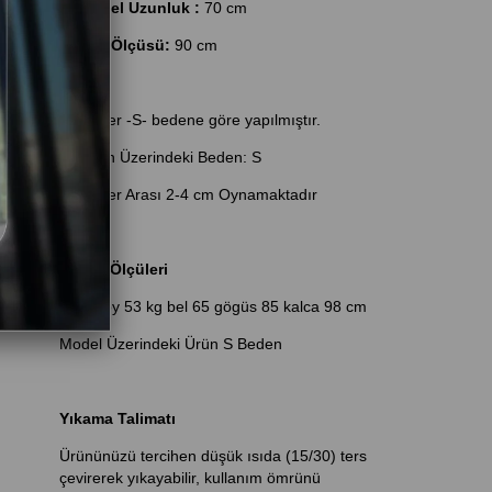
Ürün Bel Uzunluk :
70 cm
Basen Ölçüsü:
90 cm
Ölçümler -S- bedene göre yapılmıştır.
Manken Üzerindeki Beden: S
Bedenler Arası 2-4 cm Oynamaktadır
Model Ölçüleri
1.70 boy 53 kg bel 65 gögüs 85 kalca 98 cm
Model Üzerindeki Ürün S Beden
Yıkama Talimatı
Ürününüzü tercihen düşük ısıda (15/30) ters
çevirerek yıkayabilir, kullanım ömrünü