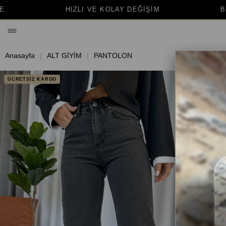
LI VE KOLAY DEĞİŞİM
BİNLERCE MUTLU MÜŞ
Anasayfa
ALT GİYİM
PANTOLON
ÜCRETSİZ KARGO