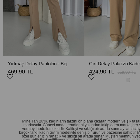
Yırtmaç Detay Pantolon - Bej
469,90 TL
424,90 TL
569,90 TL
Mine Tan Butik, kadınların tarzını ön plana çıkaran modern ve şık ta
markasıdır. Güncel moda trendlerini yakından takip eden marka, her 
vermeyi hedeflemektedir. Kaliteyi ve şıklığı bir arada sunmayı amaçlay
birçok farklı kadın giyim modeliyle geniş bir ürün yelpazesine sahiptir.
özel günler için rahatlık ve şıklığı bir arada sunar. Müşteri memnuniy
ulaşılabilir fiyat politikasıyla kadınların kendini özgür ve stil sahibi