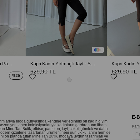
1
Cırt Detay Palazzo Kadın Pantolon - Camel
Kapri Kadın Yırtmaçlı Tayt - Siyah
629,90 TL
629,90 TL
%25
E-
sarımlarıyla moda dünyasında kendine yer edinmiş bir kadın giyim
sezon yenilenen koleksiyonlarıyla kadınların gardırobuna ilham
Kamp
an Mine Tan Butik; elbise, pantolon, tayt, ceket, gömlek ve daha
 Modern çizgilerle tasarlanan ürünleri, hem günlük kullanım hem de
etini ön planda tutan Mine Tan Butik, modaya uygun tasarımları ve
 hissetmesini amaçlamaktadır. Her sezon yenilenen koleksiyonlarıyla