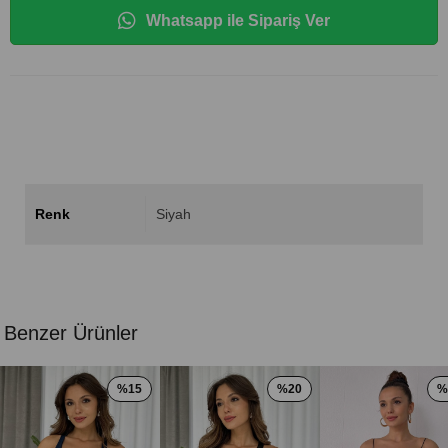
Whatsapp ile Sipariş Ver
Renk
Siyah
Benzer Ürünler
%15
%20
%