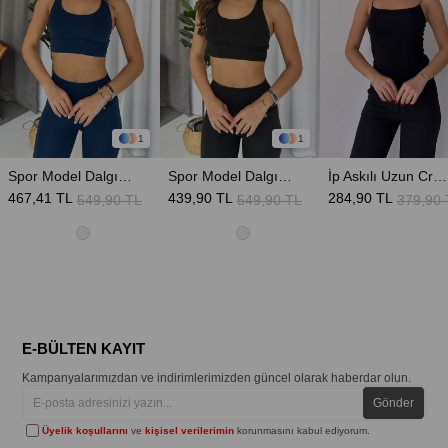
1
1
Spor Model Dalgıç Kumaş Kadın Crop - Lacivert
Spor Model Dalgıç Kumaş Kadın Crop - Siyah
İp Askılı Uzun Crop - Siyah
467,41 TL
439,90 TL
284,90 TL
549,90 TL
549,90 TL
379,90 
E-BÜLTEN KAYIT
Kampanyalarımızdan ve indirimlerimizden güncel olarak haberdar olun.
Gönder
Üyelik koşullarını
ve
kişisel verilerimin
korunmasını kabul ediyorum.