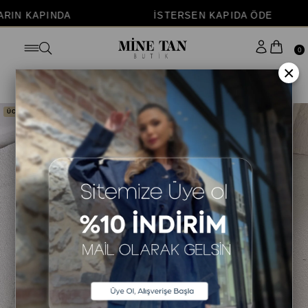
INDA
İSTERSEN KAPIDA ÖDE
0
×
Anasayfa
ÜST GİYİM
BLUZ
CROP
ÜCRETSİZ KARGO