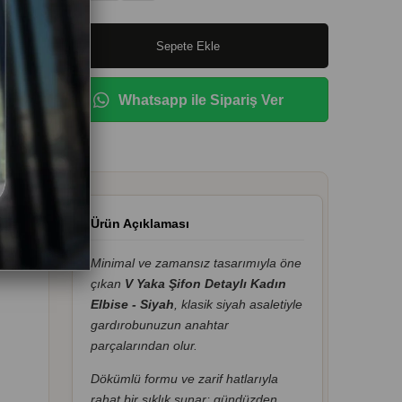
Whatsapp ile Sipariş Ver
Ürün Açıklaması
Minimal ve zamansız tasarımıyla öne
çıkan
V Yaka Şifon Detaylı Kadın
Elbise - Siyah
, klasik siyah asaletiyle
gardırobunuzun anahtar
parçalarından olur.
Dökümlü formu ve zarif hatlarıyla
rahat bir şıklık sunar; gündüzden