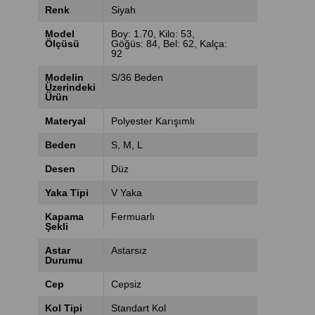
Renk
Siyah
Model
Boy: 1.70, Kilo: 53,
Ölçüsü
Göğüs: 84, Bel: 62, Kalça:
92
Modelin
S/36 Beden
Üzerindeki
Ürün
Materyal
Polyester Karışımlı
Beden
S
M
L
Desen
Düz
Yaka Tipi
V Yaka
Kapama
Fermuarlı
Şekli
Astar
Astarsız
Durumu
Cep
Cepsiz
Kol Tipi
Standart Kol