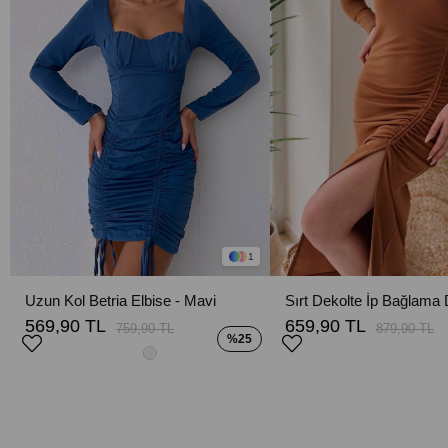
1
Uzun Kol Betria Elbise - Mavi
569,90 TL
659,90 TL
759,90 TL
879,90 TL
%25