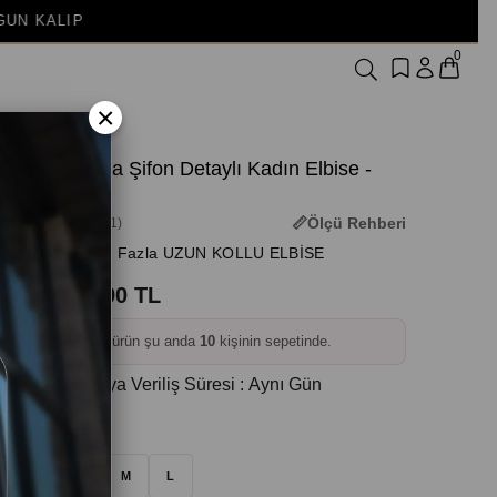
0
×
V Yaka Şifon Detaylı Kadın Elbise -
Siyah
Ölçü Rehberi
(3M-3011)
+ Daha Fazla UZUN KOLLU ELBİSE
719,90 TL
❤️
Bu ürün şu anda
10
kişinin sepetinde.
Kargoya Veriliş Süresi
:
Aynı Gün
Beden
:
S
M
L