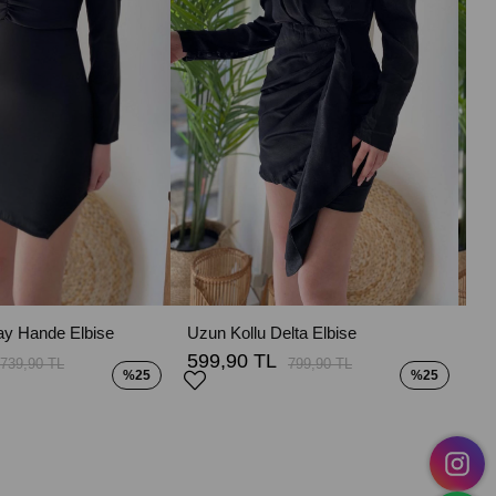
ay Hande Elbise
Uzun Kollu Delta Elbise
Mo
599,90 TL
51
739,90 TL
799,90 TL
%25
%25