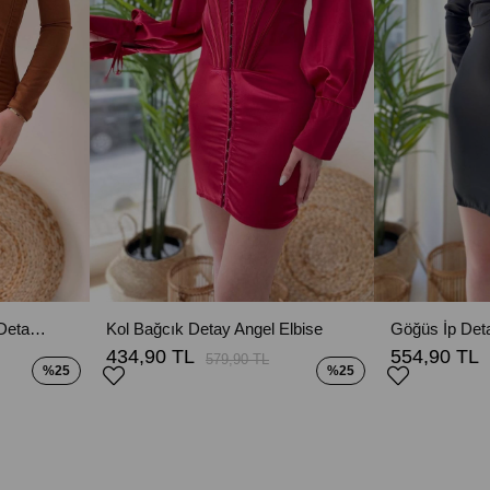
Sırt Dekolte İp Bağlama Detay Elbise - Kahverengi
Kol Bağcık Detay Angel Elbise
Göğüs İp Det
434,90 TL
554,90 TL
579,90 TL
%25
%25