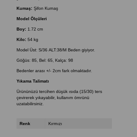
Kumaş:
Şifon
Kumaş
Model Ölçüleri
Boy:
1.72 cm
Kilo:
54 kg
Model Üst: S/36 ALT:38/M Beden giyiyor.
Göğüs: 85, Bel: 65, Kalça: 98
Bedenler arası +/- 2cm fark olmaktadır.
Yıkama Talimatı
Ürününüzü tercihen düşük ısıda (15/30) ters
çevirerek yıkayabilir, kullanım ömrünü
uzatabilirsiniz.
Renk
Kırmızı