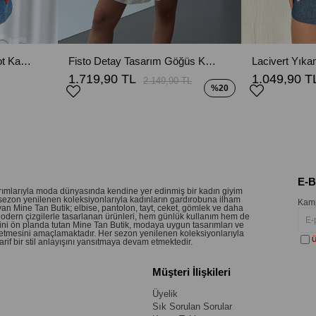
Mini Balon Kol V Yaka Kot Kadın Elbise - Mavi
Fisto Detay Tasarım Göğüs Kulplu Kat Etekli Elbise - Beyaz
1.719,90 TL
1.049,90 T
2.149,90 TL
%20
E-
sarımlarıyla moda dünyasında kendine yer edinmiş bir kadın giyim
sezon yenilenen koleksiyonlarıyla kadınların gardırobuna ilham
Kamp
an Mine Tan Butik; elbise, pantolon, tayt, ceket, gömlek ve daha
 Modern çizgilerle tasarlanan ürünleri, hem günlük kullanım hem de
etini ön planda tutan Mine Tan Butik, modaya uygun tasarımları ve
 hissetmesini amaçlamaktadır. Her sezon yenilenen koleksiyonlarıyla
Ü
if bir stil anlayışını yansıtmaya devam etmektedir.
Müşteri İlişkileri
Üyelik
Sık Sorulan Sorular