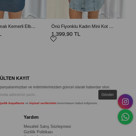
Lacivert Yıkamalı Kemerli Elbise
Önü Fiyonklu Kadın Mini Kot Elbise
L
1.399,90 TL
BÜLTEN KAYIT
anyalarımızdan ve indirimlerimizden güncel olarak haberdar olun.
Gönder
yelik koşullarını
ve
kişisel verilerimin
korunmasını kabul ediyorum.
Yardım
Mesafeli Satış Sözleşmesi
Gizlilik Politikası