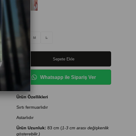
Beden
:
S
M
L
Whatsapp ile Sipariş Ver
Ürün
Özellikleri
Sırtı fermuarlıdır
Astarlıdır
Ürün Uzunluk:
83 cm (
1-3 cm arası değişkenlik
gösterebilir.)