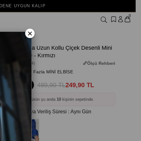
0
×
V Yaka Uzun Kollu Çiçek Desenli Mini
Elbise - Kırmızı
Ölçü Rehberi
(3M-1964)
+ Daha Fazla MİNİ ELBİSE
489,90 TL
249,90 TL
%49
❤️
Bu ürün şu anda
10
kişinin sepetinde.
Kargoya Veriliş Süresi
:
Aynı Gün
Tükendi