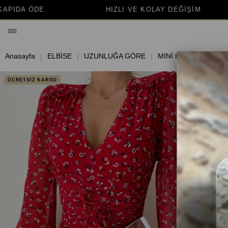
HIZLI VE KOLAY DEĞİŞİM
BİNLERCE MUTLU 
Anasayfa
ELBİSE
UZUNLUĞA GÖRE
MİNİ ELBİSE
ÜCRETSİZ KARGO