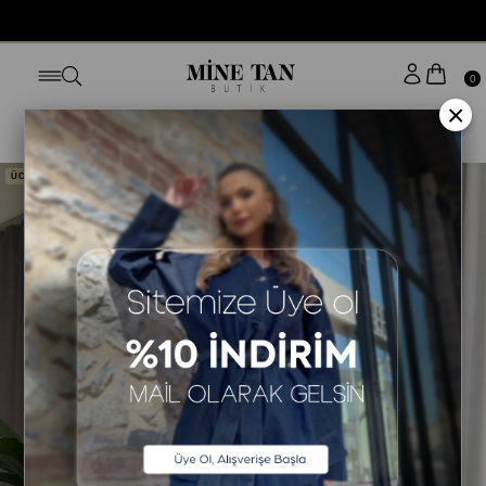
0
×
Anasayfa
DIŞ GİYİM
KABAN/MONT
ÜCRETSİZ KARGO