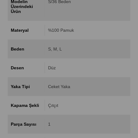
Modelin
S/36 Beden
Üzerindeki
Ürün
Materyal
%100 Pamuk
Beden
S
M
L
Desen
Düz
Yaka Tipi
Ceket Yaka
Kapama Şekli
Çıtçıt
Parça Sayısı
1