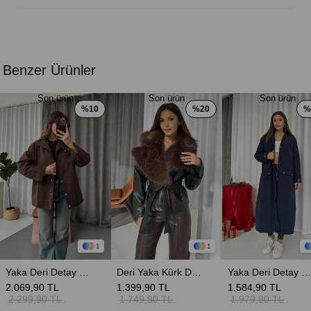
Benzer Ürünler
Son ürün
Son ürün
Son ürün
%10
%20
%
1
1
Yaka Deri Detay Yağlı Ceket - Kahverengi
Deri Yaka Kürk Detaylı Bağlamalı Ceket - Kahverengi
Yaka Deri Detay Premium Uzun Kadın Kapitone Mont - Lacivert
2.069,90 TL
1.399,90 TL
1.584,90 TL
2.299,90 TL
1.749,90 TL
1.979,90 TL