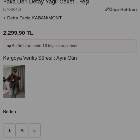
Yaka Deri Detay Yağlı Ceket - Yeşil
Ölçü Rehberi
(3M-3648)
+ Daha Fazla KABAN/MONT
2.299,90 TL
❤️
Bu ürün şu anda
10
kişinin sepetinde.
Kargoya Veriliş Süresi
:
Aynı Gün
Beden
:
S
M
L