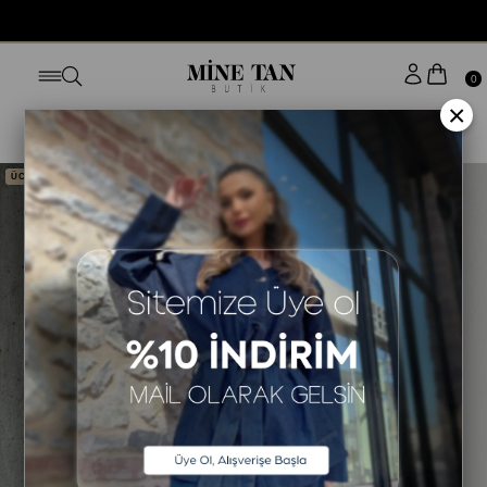
BUGÜN SİPARİŞ VER YARIN KAPINDA
0
×
Anasayfa
ALT GİYİM
TAYT
ÜCRETSİZ KARGO