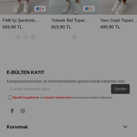
4
1
Fitilli İçi Şardonlu Toparlayıcı Kadın Tayt - Yeşil
Yüksek Bel Toparlayıcı Etkili Kadın Deri Tayt - Taba
Yanı Cepli Toparlayıcı Yüksek Bel Likralı Spor Tayt - Koyu 
509,90 TL
819,90 TL
499,90 TL
E-BÜLTEN KAYIT
Kampanyalarımızdan ve indirimlerimizden güncel olarak haberdar olun.
Gönder
Üyelik koşullarını
ve
kişisel verilerimin
korunmasını kabul ediyorum.
Kurumsal