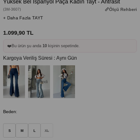
Yüksek Bel İspanyol Paça Kadın Tayt - Antrasit
Ölçü Rehberi
(3M-3607)
+ Daha Fazla TAYT
1.099,90 TL
❤️
Bu ürün şu anda
10
kişinin sepetinde.
Kargoya Veriliş Süresi
:
Aynı Gün
Tükendi
Beden
:
S
M
L
XL