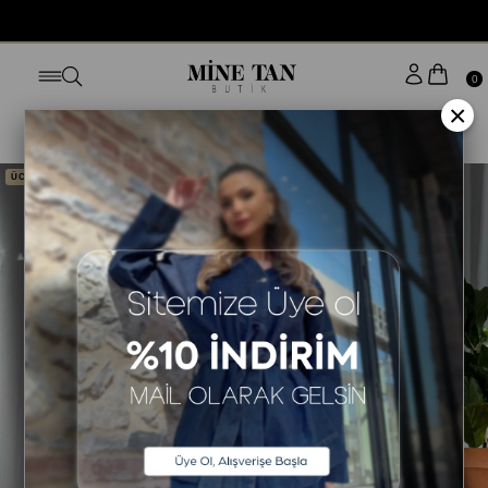
BUGÜN SİPARİŞ VER YARIN KAPINDA
0
×
Anasayfa
ALT GİYİM
PANTOLON
ÜCRETSİZ KARGO