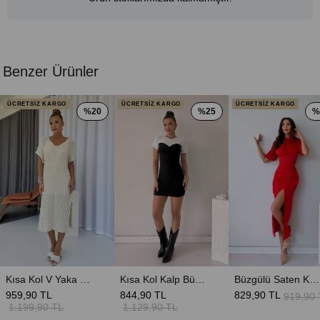
Benzer Ürünler
ÜCRETSİZ KARGO
ÜCRETSİZ KARGO
ÜCRETSİZ KARGO
%20
%25
%
Kısa Kol V Yaka Kendinden Astarlı Triko Elbise - Ekru
Kısa Kol Kalp Büzgü Elbise - Siyah
Büzgülü Saten Kadın Elbise - Nar Çiçeği
959,90 TL
844,90 TL
829,90 TL
919,90 
1.199,90 TL
1.129,90 TL