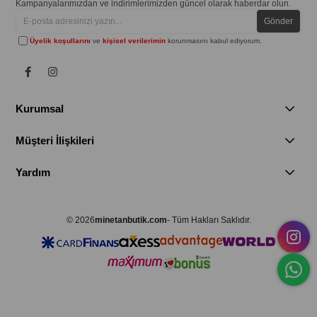
Kampanyalarımızdan ve indirimlerimizden güncel olarak haberdar olun.
Gönder
Üyelik koşullarını
ve
kişisel verilerimin
korunmasını kabul ediyorum.
Kurumsal
Müşteri İlişkileri
Yardım
© 2026
minetanbutik.com
- Tüm Hakları Saklıdır.