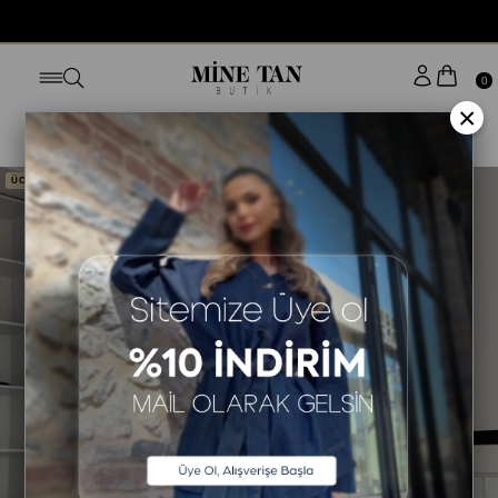
BUGÜN SİPARİŞ VER YARIN KAPINDA
0
×
Anasayfa
EV GİYİM
PİJAMA TAKIMI
ÜCRETSİZ KARGO