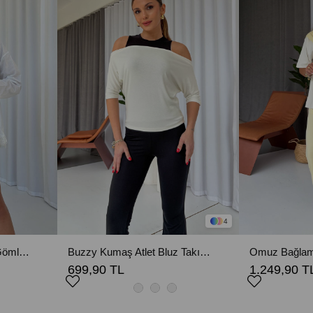
4
Etek Ucu Dantel Detay Gömlek & Şort Takım - Beyaz
Buzzy Kumaş Atlet Bluz Takım - Beyaz
699,90 TL
1.249,90 T