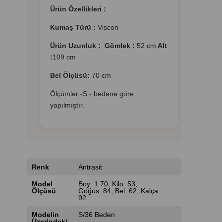
Ürün Özellikleri :
Kumaş Türü :
Viscon
Ürün Uzunluk : Gömlek :
52 cm
Alt
:
109 cm
Bel Ölçüsü:
70 cm
Ölçümler -S - bedene göre
yapılmıştır.
Renk
Antrasit
Model
Boy: 1.70, Kilo: 53,
Ölçüsü
Göğüs: 84, Bel: 62, Kalça:
92
Modelin
S/36 Beden
Üzerindeki