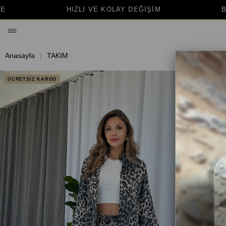
E KOLAY DEĞİŞİM
BİNLERCE MUTLU MÜŞTERİ
Anasayfa
TAKIM
ÜCRETSİZ KARGO