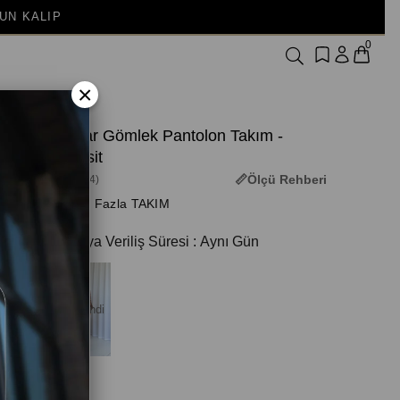
0
×
Leopar Gömlek Pantolon Takım -
Antrasit
Ölçü Rehberi
(3M-3374)
+ Daha Fazla TAKIM
Kargoya Veriliş Süresi
:
Aynı Gün
Tükendi