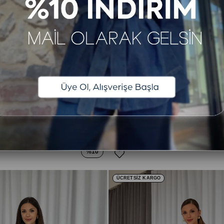
n Elbise - Bej
917,92 TL
.009,90 TL
1.079,90 TL
%10
ÜCRETSİZ KARGO