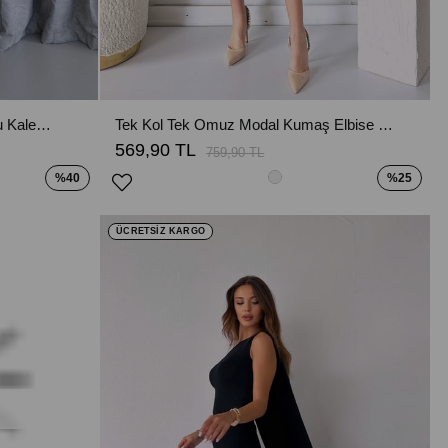
Düğme Detaylı Garnili Uzun Kollu Kalem Elbise - Siyah
Tek Kol Tek Omuz Modal Kumaş Elbise - Gri
569,90 TL
759,90 TL
%40
%25
ÜCRETSİZ KARGO