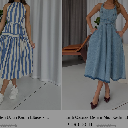
Dikine Çizgi Keten Uzun Kadın Elbise - Mavi
2.069,90 TL
.029,90 TL
2.299,90 TL