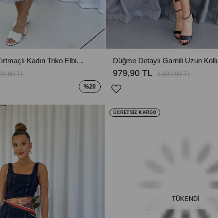
Ajurlu V Yaka Yırtmaçlı Kadın Triko Elbise - Gri
979,90 TL
29,90 TL
1.629,90 TL
%20
ÜCRETSİZ KARGO
TÜKENDI