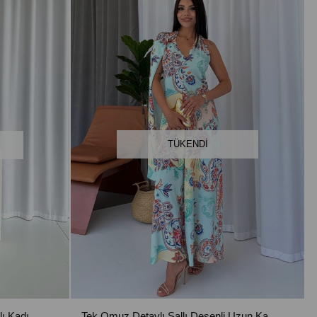
TÜKENDI
Uzun Kol Saten Bel Büzgü Detaylı Kadın Elbise - Yeşil
Tek Omuz Detaylı Şallı Desenli Uzun Kadın Elbise