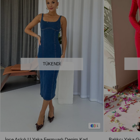
TÜKENDI
1
İnce Askılı U Yaka Fermuarlı Denim Kadın Elbise - Koyu Mavi