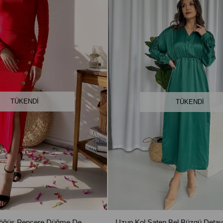
TÜKENDI
TÜKENDI
Balıkçı Yaka Göğüs Pencere Düğme Detaylı Detaylı Kadın Elbise - Kırmızı