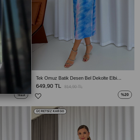
İnce Askılı Kolsuz Fisto Kadın Elbise - Açık Yeşil
Tek Omuz Batik Desen Bel Dekolte Elbise - Mavi
649,90 TL
814,90 TL
%15
%20
ÜCRETSİZ KARGO