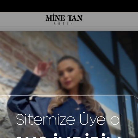
<
1
2
ÜCRETSİZ KARGO