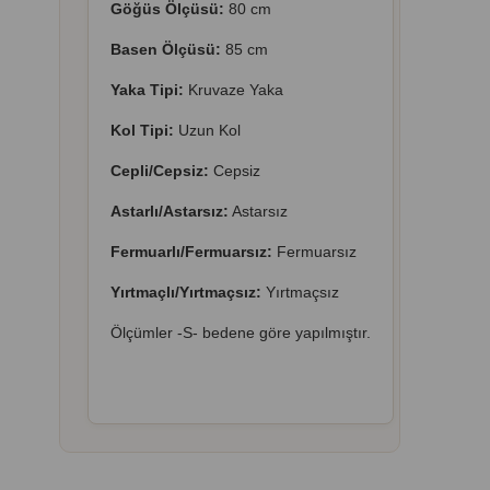
Göğüs Ölçüsü:
80 cm
Basen Ölçüsü:
85 cm
Yaka Tipi:
Kruvaze Yaka
Kol Tipi:
Uzun Kol
Cepli/Cepsiz:
Cepsiz
A
starlı/Astarsız:
Astarsız
Fermuarlı/Fermuarsız:
Fermuarsız
Yırtmaçlı/Yırtmaçsız:
Yırtmaçsız
Ölçümler -S- bedene göre yapılmıştır.