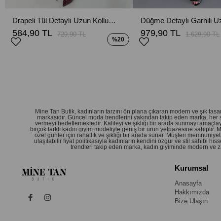
Drapeli Tül Detaylı Uzun Kollu Kalem Elbise - Siyah
584,90 TL
979,90 TL
729,90 TL
1.629,90 TL
%20
Mine Tan Butik, kadınların tarzını ön plana çıkaran modern ve şık ta
markasıdır. Güncel moda trendlerini yakından takip eden marka, her 
vermeyi hedeflemektedir. Kaliteyi ve şıklığı bir arada sunmayı amaçlay
birçok farklı kadın giyim modeliyle geniş bir ürün yelpazesine sahiptir.
özel günler için rahatlık ve şıklığı bir arada sunar. Müşteri memnuniy
ulaşılabilir fiyat politikasıyla kadınların kendini özgür ve stil sahibi
trendleri takip eden marka, kadın giyiminde modern ve zar
Kurumsal
Anasayfa
Hakkımızda
Bize Ulaşın