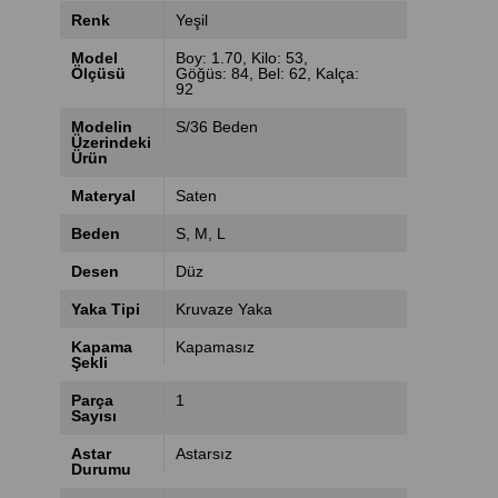
Renk
Yeşil
Model
Boy: 1.70, Kilo: 53,
Ölçüsü
Göğüs: 84, Bel: 62, Kalça:
92
Modelin
S/36 Beden
Üzerindeki
Ürün
Materyal
Saten
Beden
S
M
L
Desen
Düz
Yaka Tipi
Kruvaze Yaka
Kapama
Kapamasız
Şekli
Parça
1
Sayısı
Astar
Astarsız
Durumu