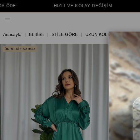
 VE KOLAY DEĞİŞİM
BİNLERCE MUTLU MÜŞTE
Anasayfa
ELBİSE
STİLE GÖRE
UZUN KOLLU ELBİSE
ÜCRETSİZ KARGO