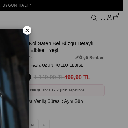
0
×
Uzun Kol Saten Bel Büzgü Detaylı
Kadın Elbise - Yeşil
Ölçü Rehberi
(3M-2244)
+ Daha Fazla UZUN KOLLU ELBİSE
1.149,90 TL
499,90 TL
%57
❤️
Bu ürün şu anda
12
kişinin sepetinde.
Kargoya Veriliş Süresi
:
Aynı Gün
Beden
:
S
M
L