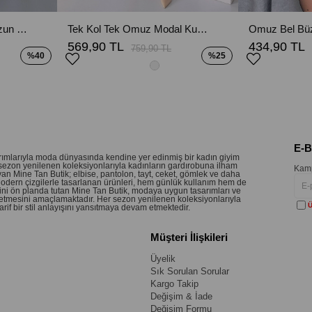
Düğme Detaylı Garnili Uzun Kollu Kalem Elbise - Siyah
Tek Kol Tek Omuz Modal Kumaş Elbise - Gri
569,90 TL
434,90 TL
759,90 TL
%40
%25
E-
sarımlarıyla moda dünyasında kendine yer edinmiş bir kadın giyim
sezon yenilenen koleksiyonlarıyla kadınların gardırobuna ilham
Kamp
an Mine Tan Butik; elbise, pantolon, tayt, ceket, gömlek ve daha
 Modern çizgilerle tasarlanan ürünleri, hem günlük kullanım hem de
etini ön planda tutan Mine Tan Butik, modaya uygun tasarımları ve
 hissetmesini amaçlamaktadır. Her sezon yenilenen koleksiyonlarıyla
Ü
if bir stil anlayışını yansıtmaya devam etmektedir.
Müşteri İlişkileri
Üyelik
Sık Sorulan Sorular
Kargo Takip
Değişim & İade
Değişim Formu