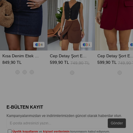
6
1
Kısa Denim Etek - Lacivert
Cep Detay Şort Etek - Kahverengi
Cep Detay Şort Etek
849,90 TL
599,90 TL
599,90 TL
749,90 TL
749,90 
E-BÜLTEN KAYIT
Kampanyalarımızdan ve indirimlerimizden güncel olarak haberdar olun.
Gönder
Üyelik koşullarını
ve
kişisel verilerimin
korunmasını kabul ediyorum.