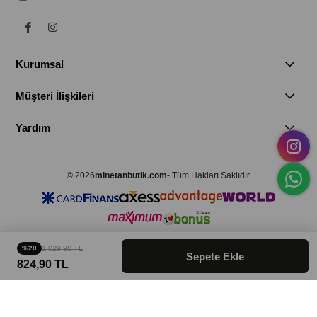
Kurumsal
Müşteri İlişkileri
Yardım
© 2026
minetanbutik.com
- Tüm Hakları Saklıdır.
%20
1.029,90 TL
824,90 TL