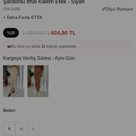
Şardonlu İthal Kalem Etek - Siyah
Ölçü Rehberi
(3M-3338)
+ Daha Fazla ETEK
1.029,90 TL
824,90 TL
%20
❤️
Bu ürün şu anda
11
kişinin sepetinde.
Kargoya Veriliş Süresi
:
Aynı Gün
Beden
:
S
M
L