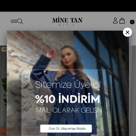
0
×
Anasayfa
ALT GİYİM
ETEK
ÜCRETSİZ KARGO