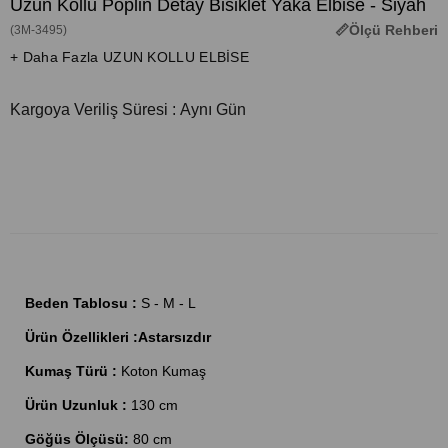
Uzun Kollu Poplin Detay Bisiklet Yaka Elbise - Siyah
Ölçü Rehberi
(3M-3495)
+ Daha Fazla UZUN KOLLU ELBİSE
Kargoya Veriliş Süresi
:
Aynı Gün
Beden Tablosu :
S - M - L
Ürün Özellikleri :Astarsızdır
Kumaş Türü :
Koton Kumaş
Ürün Uzunluk :
130 cm
Göğüs Ölçüsü:
80 cm