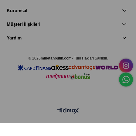
Kurumsal
Müşteri İlişkileri
Yardım
© 2026
minetanbutik.com
- Tüm Hakları Saklıdır.