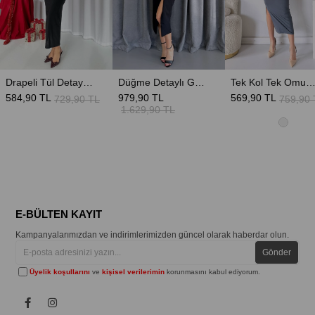
Drapeli Tül Detaylı Uzun Kollu Kalem Elbise - Siyah
Düğme Detaylı Garnili Uzun Kollu Kalem Elbise - Siyah
Tek Kol Tek Omuz Modal Kumaş Elbise - 
584,90 TL
979,90 TL
569,90 TL
729,90 TL
759,90 
1.629,90 TL
E-BÜLTEN KAYIT
Kampanyalarımızdan ve indirimlerimizden güncel olarak haberdar olun.
Gönder
Üyelik koşullarını
ve
kişisel verilerimin
korunmasını kabul ediyorum.