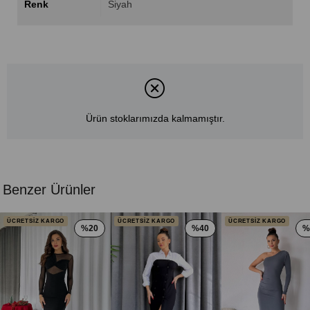
Renk
Siyah
Ürün stoklarımızda kalmamıştır.
Benzer Ürünler
ÜCRETSİZ KARGO
ÜCRETSİZ KARGO
ÜCRETSİZ KARGO
%20
%40
%