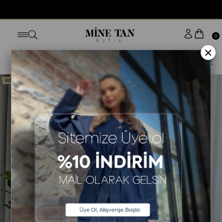
BUGÜN SİPARİŞ VER YARIN KAPINDA
0
×
Anasayfa
ELBİSE
STİLE GÖRE
UZUN KOLLU ELBİSE
ÜCRETSİZ KARGO