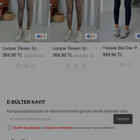
3
3
Yüksek Bel Dar Paça Kadın T
Leopar Desen İçi Şardonlu Kadın Toparlayıcı Tayt - Bej
Leopar Desen İçi Şardonlu Kadın Toparlayıcı Tayt - Kahverengi
999,90 TL
369,90 TL
369,90 TL
464,90 TL
464,90 TL
E-BÜLTEN KAYIT
Kampanyalarımızdan ve indirimlerimizden güncel olarak haberdar olun.
Gönder
Üyelik koşullarını
ve
kişisel verilerimin
korunmasını kabul ediyorum.