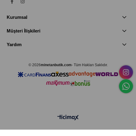
Kurumsal
Müşteri İlişkileri
Yardım
© 2026
minetanbutik.com
- Tüm Hakları Saklıdır.