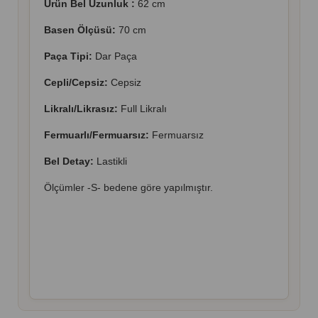
Ürün Bel Uzunluk :
62 cm
Basen Ölçüsü:
70 cm
Paça Tipi:
Dar Paça
Cepli/Cepsiz:
Cepsiz
Likralı/Likrasız:
Full Likralı
Fermuarlı/Fermuarsız:
Fermuarsız
Bel Detay:
Lastikli
Ölçümler -S- bedene göre yapılmıştır.