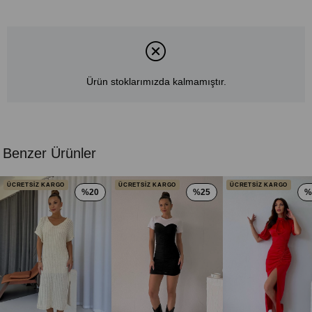
Ürün stoklarımızda kalmamıştır.
Benzer Ürünler
ÜCRETSİZ KARGO
ÜCRETSİZ KARGO
ÜCRETSİZ KARGO
%20
%25
%