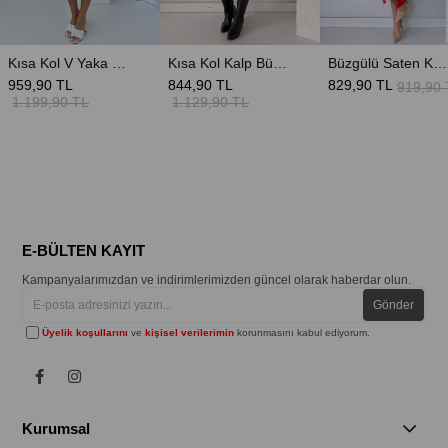
Kısa Kol V Yaka Kendinden Astarlı Triko Elbise - Ekru
Kısa Kol Kalp Büzgü Elbise - Siyah
Büzgülü Saten Kadın Elbise - Nar Çiçeği
959,90 TL
844,90 TL
829,90 TL
919,90 
1.199,90 TL
1.129,90 TL
E-BÜLTEN KAYIT
Kampanyalarımızdan ve indirimlerimizden güncel olarak haberdar olun.
Gönder
Üyelik koşullarını
ve
kişisel verilerimin
korunmasını kabul ediyorum.
Kurumsal