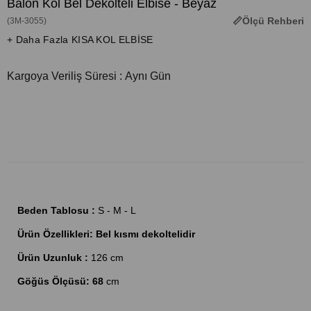
Balon Kol Bel Dekolteli Elbise - Beyaz
Ölçü Rehberi
(3M-3055)
+ Daha Fazla KISA KOL ELBİSE
Kargoya Veriliş Süresi
:
Aynı Gün
Beden Tablosu :
S - M - L
Ürün Özellikleri: Bel kısmı dekoltelidir
Ürün Uzunluk :
126 cm
Göğüs Ölçüsü: 68
cm