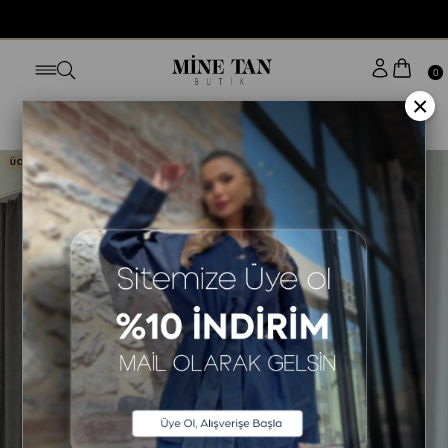
BUGÜN SİPARİŞ VER YARIN KAPINDA
0
×
Anasayfa
ELBİSE
STİLE GÖRE
KISA KOL ELBİSE
ÜCRETSİZ KARGO