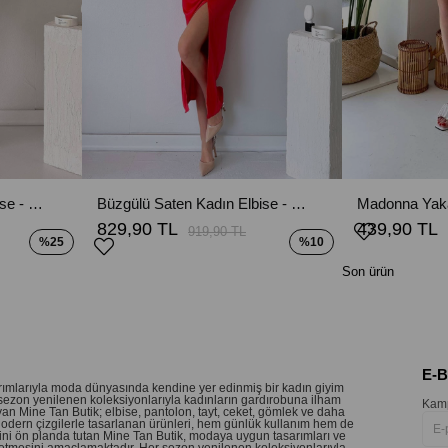
Kısa Kol Kalp Büzgü Elbise - Siyah
Büzgülü Saten Kadın Elbise - Nar Çiçeği
829,90 TL
439,90 TL
919,90 TL
%25
%10
Son ürün
E-
sarımlarıyla moda dünyasında kendine yer edinmiş bir kadın giyim
sezon yenilenen koleksiyonlarıyla kadınların gardırobuna ilham
Kamp
an Mine Tan Butik; elbise, pantolon, tayt, ceket, gömlek ve daha
 Modern çizgilerle tasarlanan ürünleri, hem günlük kullanım hem de
etini ön planda tutan Mine Tan Butik, modaya uygun tasarımları ve
 hissetmesini amaçlamaktadır. Her sezon yenilenen koleksiyonlarıyla