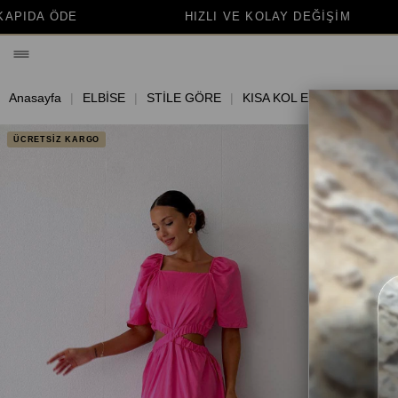
HIZLI VE KOLAY DEĞİŞİM
BİNLERCE M
Anasayfa
ELBİSE
STİLE GÖRE
KISA KOL ELBİSE
ÜCRETSİZ KARGO