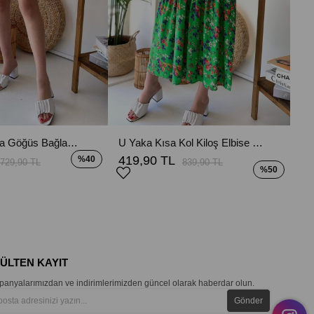
Madonna Yaka Göğüs Bağlama Pembe Çiçek Desenli Kısa Kol Elbise
U Yaka Kısa Kol Kiloş Elbise - Yeşil
419,90 TL
%40
729,90 TL
839,90 TL
%50
BÜLTEN KAYIT
anyalarımızdan ve indirimlerimizden güncel olarak haberdar olun.
Gönder