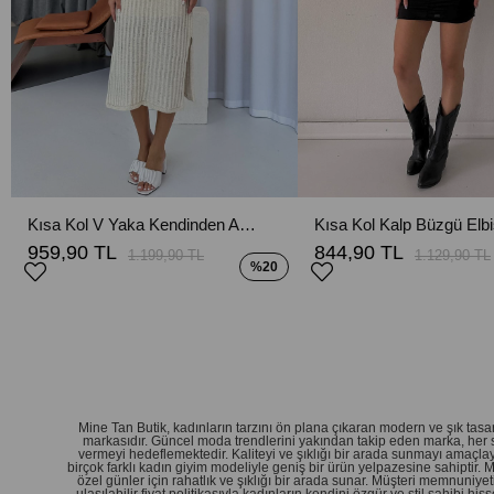
Kısa Kol V Yaka Kendinden Astarlı Triko Elbise - Ekru
959,90 TL
844,90 TL
1.199,90 TL
1.129,90 TL
%20
Mine Tan Butik, kadınların tarzını ön plana çıkaran modern ve şık ta
markasıdır. Güncel moda trendlerini yakından takip eden marka, her 
vermeyi hedeflemektedir. Kaliteyi ve şıklığı bir arada sunmayı amaçlay
birçok farklı kadın giyim modeliyle geniş bir ürün yelpazesine sahiptir.
özel günler için rahatlık ve şıklığı bir arada sunar. Müşteri memnuniy
ulaşılabilir fiyat politikasıyla kadınların kendini özgür ve stil sahibi