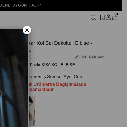
0
×
Truvakar Kol Bel Dekolteli Elbise -
Pembe
Ölçü Rehberi
(3M-1643)
+ Daha Fazla KISA KOL ELBİSE
Kargoya Veriliş Süresi
:
Aynı Gün
İndirimli Ürünlerde Değişim&İade
Yapılamamaktadır