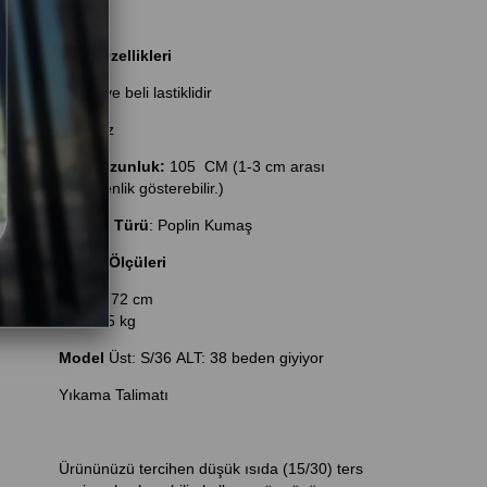
Ürün Özellikleri
Omuz ve beli lastiklidir
Astarsız
Ürün Uzunluk:
105 CM (1-3 cm arası
değişkenlik gösterebilir.)
Kumaş Türü
: Poplin Kumaş
Model Ölçüleri
Boy:
1.72 cm
Kilo:
55 kg
Model
Üst: S/36 ALT: 38 beden giyiyor
Yıkama Talimatı
Ürününüzü tercihen düşük ısıda (15/30) ters